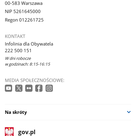
00-583 Warszawa
NIP 5261645000
Regon 012261725
KONTAKT
Infolinia dla Obywatela
222 500 151
W dni robocze
w godzinach: 8:15-16:15
MEDIA SPOŁECZNOŚCIOWE:
Na skróty
stopka
Strona
gov.pl
gov.pl