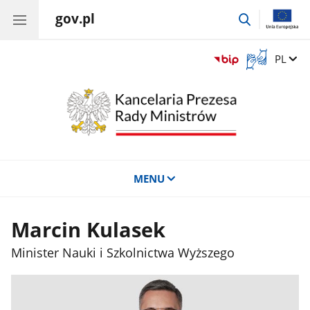
gov.pl
przejdź
do
wyszukiwar
Otwórz
Zmień 
PL
okno
z
tłumaczem
języka
migowego
MENU
Marcin Kulasek
Minister Nauki i Szkolnictwa Wyższego