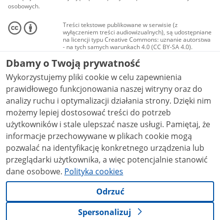
osobowych.
Treści tekstowe publikowane w serwisie (z
wyłączeniem treści audiowizualnych), są udostępniane
na licencji typu Creative Commons: uznanie autorstwa
- na tych samych warunkach 4.0 (CC BY-SA 4.0).
Materiały audiowizualne, w tym zdjęcia, materiały
Dbamy o Twoją prywatność
audio i wideo, są udostępniane na licencji typu
Creative Commons: uznanie autorstwa użycie
Wykorzystujemy pliki cookie w celu zapewnienia
niekomercyjne - bez utworów zależnych 4.0 (CC BY-
NC-ND 4.0), o ile nie jest to stwierdzone inaczej.
prawidłowego funkcjonowania naszej witryny oraz do
analizy ruchu i optymalizacji działania strony. Dzięki nim
możemy lepiej dostosować treści do potrzeb
użytkowników i stale ulepszać nasze usługi. Pamiętaj, że
informacje przechowywane w plikach cookie mogą
pozwalać na identyfikację konkretnego urządzenia lub
przeglądarki użytkownika, a więc potencjalnie stanowić
dane osobowe.
Polityka cookies
Odrzuć
Spersonalizuj