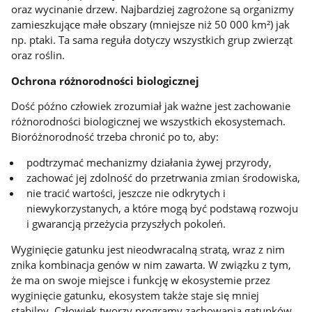
oraz wycinanie drzew. Najbardziej zagrożone są organizmy
zamieszkujące małe obszary (mniejsze niż 50 000 km²) jak
np. ptaki. Ta sama reguła dotyczy wszystkich grup zwierząt
oraz roślin.
Ochrona różnorodności biologicznej
Dość późno człowiek zrozumiał jak ważne jest zachowanie
różnorodności biologicznej we wszystkich ekosystemach.
Bioróżnorodność trzeba chronić po to, aby:
podtrzymać mechanizmy działania żywej przyrody,
zachować jej zdolność do przetrwania zmian środowiska,
nie tracić wartości, jeszcze nie odkrytych i
niewykorzystanych, a które mogą być podstawą rozwoju
i gwarancją przeżycia przyszłych pokoleń.
Wyginięcie gatunku jest nieodwracalną stratą, wraz z nim
znika kombinacja genów w nim zawarta. W związku z tym,
że ma on swoje miejsce i funkcję w ekosystemie przez
wyginięcie gatunku, ekosystem także staje się mniej
stabilny. Człowiek tworzy programy zachowania gatunków