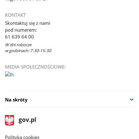
KONTAKT
Skontaktuj się z nami
pod numerem:
61 639 64 00
W dni robocze
w godzinach: 7:30-15:30
MEDIA SPOŁECZNOŚCIOWE:
Na skróty
stopka
Strona
gov.pl
gov.pl
główna
gov.pl
Polityka cookies