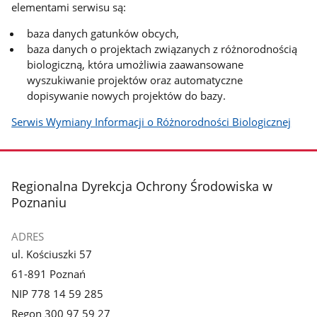
elementami serwisu są:
baza danych gatunków obcych,
baza danych o projektach związanych z różnorodnością
biologiczną, która umożliwia zaawansowane
wyszukiwanie projektów oraz automatyczne
dopisywanie nowych projektów do bazy.
Serwis Wymiany Informacji o Różnorodności Biologicznej
stopka
Regionalna Dyrekcja Ochrony Środowiska w
Poznaniu
ADRES
ul. Kościuszki 57
61-891 Poznań
NIP 778 14 59 285
Regon 300 97 59 27