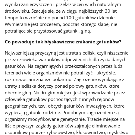
wyniku zanieczyszczeń i przekształceń w ich naturalnym
środowisku. Szacuje się, że w ciągu najbliższych 30 lat
tempo to wzrośnie do ponad 100 gatunków dziennie.
Wymieranie jest procesem, podczas którego słabe, nie
potrafiące się przystosować gatunki, giną.
Co powoduje tak błyskawiczne znikanie gatunków?
Najważniejszą przyczyną jest utrata siedlisk, czyli niszczenie
przez człowieka warunków odpowiednich dla życia danych
gatunków. Na zagarniętych i przekształconych przez ludzi
terenach wiele organizmów nie potrafi żyć - ukryć się,
rozmnażać ani znaleźć pokarmu. Zagrożenie wynikające z
utraty siedliska dotyczy ponad połowy gatunków, które
obecnie giną. Na drugim miejscu jest wprowadzanie przez
człowieka gatunków pochodzących z innych rejonów
geograficznych, tzw. obcych gatunków inwazyjnych, które
wypierają gatunki rodzime. Podobnym zagrożeniem są
organizmy modyfikowane genetycznie. Trzecie miejsce na
liście przyczyn zagłady gatunków zajmuje eliminowanie
osobników poprzez rybołówstwo, kłusownictwo, myślistwo