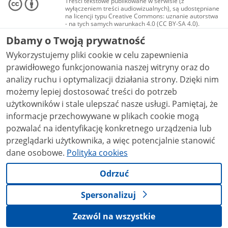
Treści tekstowe publikowane w serwisie (z
wyłączeniem treści audiowizualnych), są udostępniane
na licencji typu Creative Commons: uznanie autorstwa
- na tych samych warunkach 4.0 (CC BY-SA 4.0).
Materiały audiowizualne, w tym zdjęcia, materiały
Dbamy o Twoją prywatność
audio i wideo, są udostępniane na licencji typu
Creative Commons: uznanie autorstwa użycie
Wykorzystujemy pliki cookie w celu zapewnienia
niekomercyjne - bez utworów zależnych 4.0 (CC BY-
NC-ND 4.0), o ile nie jest to stwierdzone inaczej.
prawidłowego funkcjonowania naszej witryny oraz do
analizy ruchu i optymalizacji działania strony. Dzięki nim
możemy lepiej dostosować treści do potrzeb
użytkowników i stale ulepszać nasze usługi. Pamiętaj, że
informacje przechowywane w plikach cookie mogą
pozwalać na identyfikację konkretnego urządzenia lub
przeglądarki użytkownika, a więc potencjalnie stanowić
dane osobowe.
Polityka cookies
Odrzuć
Spersonalizuj
Zezwól na wszystkie