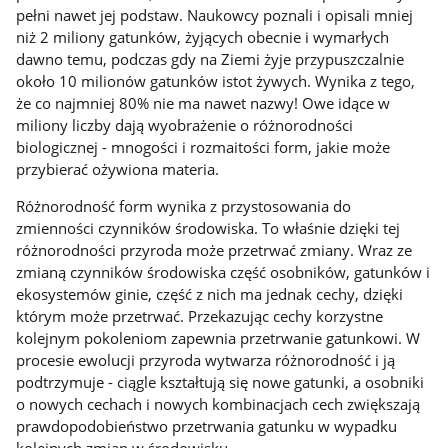
pełni nawet jej podstaw. Naukowcy poznali i opisali mniej
niż 2 miliony gatunków, żyjących obecnie i wymarłych
dawno temu, podczas gdy na Ziemi żyje przypuszczalnie
około 10 milionów gatunków istot żywych. Wynika z tego,
że co najmniej 80% nie ma nawet nazwy! Owe idące w
miliony liczby dają wyobrażenie o różnorodności
biologicznej - mnogości i rozmaitości form, jakie może
przybierać ożywiona materia.
Różnorodność form wynika z przystosowania do
zmienności czynników środowiska. To właśnie dzięki tej
różnorodności przyroda może przetrwać zmiany. Wraz ze
zmianą czynników środowiska część osobników, gatunków i
ekosystemów ginie, część z nich ma jednak cechy, dzięki
którym może przetrwać. Przekazując cechy korzystne
kolejnym pokoleniom zapewnia przetrwanie gatunkowi. W
procesie ewolucji przyroda wytwarza różnorodność i ją
podtrzymuje - ciągle kształtują się nowe gatunki, a osobniki
o nowych cechach i nowych kombinacjach cech zwiększają
prawdopodobieństwo przetrwania gatunku w wypadku
kolejnych zmian w środowisku.