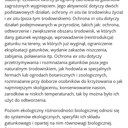
zagrożonych wyginięciem. Jego aktywność dotyczy dwóch
podstawowych działań, ochrony
in situ
(w środowisku życia)
i
ex situ
(poza tym środowiskiem). Ochrona
in situ
dotyczy
działań podejmowanych w przyrodzie, takich jak: ochrona,
odtworzenie i zwiększenie obszaru środowisk, w których
dany gatunek występuje, wprowadzenie (reintrodukcja)
gatunku na tereny, w których już wyginął, ograniczenie
eksploatacji gatunków, wydanie zakazów niszczenia,
zabijania, poławiania itp. Ochrona
ex situ
dotyczy
przetrzymywania i rozmnażania gatunków poza jego
naturalnym środowiskiem, jak hodowla w specjalnych
fermach lub ogrodach botanicznych i zoologicznych,
rozmnażanie przy doborze osobników do krzyżowania o jak
najmniejszym skoligaceniu, konserwowanie nasion,
zarodków w niskich temperaturach, tak by można było ich
użyć do odtworzenia.
Poziom ekologiczny różnorodności biologicznej odnosi się
do systemów ekologicznych, specyfiki ich składu
gatunkowego i opartej na nim równowagi biologicznej.