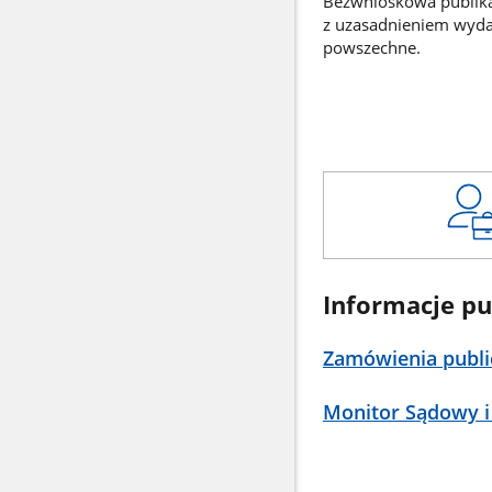
Bezwnioskowa publikac
z uzasadnieniem wyd
powszechne.
Informacje pu
Zamówienia publi
Monitor Sądowy i