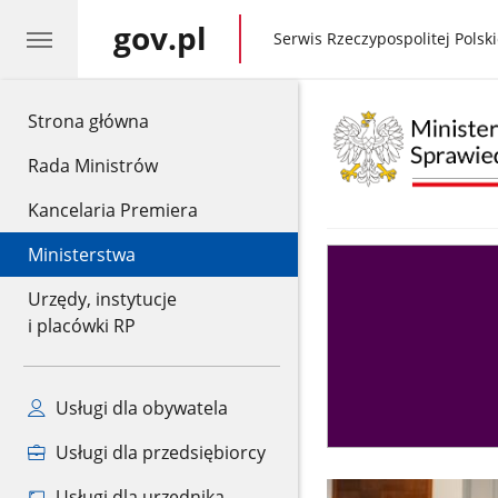
gov.pl
gov.pl
Serwis Rzeczypospolitej Polski
gov.pl
Strona główna
Rada Ministrów
Kancelaria Premiera
Ministerstwa
Asystent
sędziego
Urzędy, instytucje
i placówki RP
Usługi dla obywatela
Usługi dla przedsiębiorcy
Usługi dla urzędnika