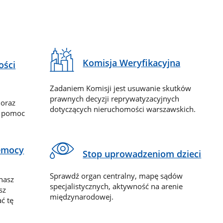
Komisja Weryfikacyjna
ości
Zadaniem Komisji jest usuwanie skutków
prawnych decyzji reprywatyzacyjnych
 oraz
dotyczących nieruchomości warszawskich.
y pomoc
zemocy
Stop uprowadzeniom dzieci
Sprawdź organ centralny, mapę sądów
nasz
specjalistycznych, aktywność na arenie
sz
międzynarodowej.
ć tę