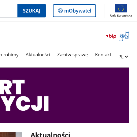
Logowanie
SZUKAJ
mObywatel
do
panelu
Otwórz
okno
z
tłumac
o robimy
Aktualności
Załatw sprawę
Kontakt
Zmień ję
PL
języka
migowe
Aktualności