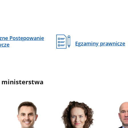
czne Postępowanie
Egzaminy prawnicze
wcze
 ministerstwa