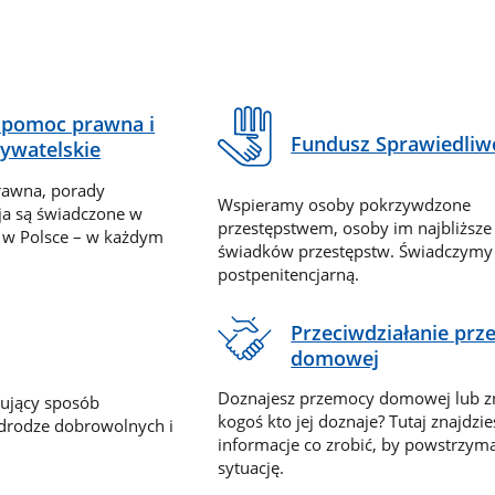
pomoc prawna i
Fundusz Sprawiedliw
ywatelskie
rawna, porady
Wspieramy osoby pokrzywdzone
ja są świadczone w
przestępstwem, osoby im najbliższe
 w Polsce – w każdym
świadków przestępstw. Świadczym
postpenitencjarną.
Przeciwdziałanie pr
domowej
Doznajesz przemocy domowej lub z
nujący sposób
kogoś kto jej doznaje? Tutaj znajdzie
 drodze dobrowolnych i
informacje co zrobić, by powstrzyma
sytuację.