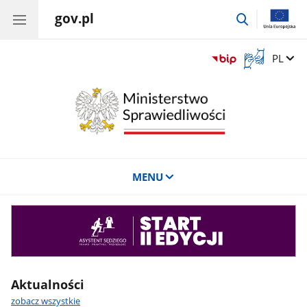
gov.pl
przejdź
do
wyszukiwar
Otwórz
Zmień 
PL
okno
z
tłumaczem
języka
migowego
MENU
Asystent
sędziego
Aktualności
zobacz wszystkie