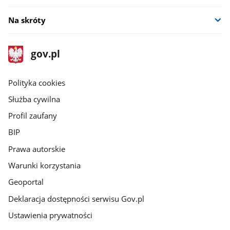
Na skróty
stopka
Strona
gov.pl
gov.pl
główna
gov.pl
Polityka cookies
Służba cywilna
Profil zaufany
BIP
Prawa autorskie
Warunki korzystania
Geoportal
Deklaracja dostępności serwisu Gov.pl
Ustawienia prywatności