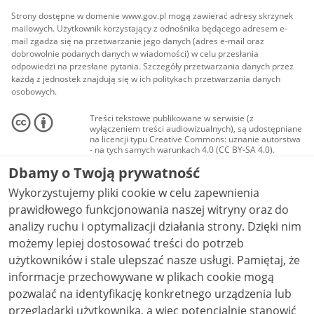
Strony dostępne w domenie www.gov.pl mogą zawierać adresy skrzynek
mailowych. Użytkownik korzystający z odnośnika będącego adresem e-
mail zgadza się na przetwarzanie jego danych (adres e-mail oraz
dobrowolnie podanych danych w wiadomości) w celu przesłania
odpowiedzi na przesłane pytania. Szczegóły przetwarzania danych przez
każdą z jednostek znajdują się w ich politykach przetwarzania danych
osobowych.
Treści tekstowe publikowane w serwisie (z
wyłączeniem treści audiowizualnych), są udostępniane
na licencji typu Creative Commons: uznanie autorstwa
- na tych samych warunkach 4.0 (CC BY-SA 4.0).
Materiały audiowizualne, w tym zdjęcia, materiały
Dbamy o Twoją prywatność
audio i wideo, są udostępniane na licencji typu
Creative Commons: uznanie autorstwa użycie
Wykorzystujemy pliki cookie w celu zapewnienia
niekomercyjne - bez utworów zależnych 4.0 (CC BY-
NC-ND 4.0), o ile nie jest to stwierdzone inaczej.
prawidłowego funkcjonowania naszej witryny oraz do
analizy ruchu i optymalizacji działania strony. Dzięki nim
możemy lepiej dostosować treści do potrzeb
użytkowników i stale ulepszać nasze usługi. Pamiętaj, że
informacje przechowywane w plikach cookie mogą
pozwalać na identyfikację konkretnego urządzenia lub
przeglądarki użytkownika, a więc potencjalnie stanowić