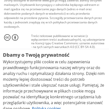
Strony dostępne w domenie www.gov.pl mogą zawierać adresy skrzynek
mailowych. Użytkownik korzystający z odnośnika będącego adresem e-
mail zgadza się na przetwarzanie jego danych (adres e-mail oraz
dobrowolnie podanych danych w wiadomości) w celu przesłania
odpowiedzi na przesłane pytania. Szczegóły przetwarzania danych przez
każdą z jednostek znajdują się w ich politykach przetwarzania danych
osobowych.
Treści tekstowe publikowane w serwisie (z
wyłączeniem treści audiowizualnych), są udostępniane
na licencji typu Creative Commons: uznanie autorstwa
- na tych samych warunkach 4.0 (CC BY-SA 4.0).
Materiały audiowizualne, w tym zdjęcia, materiały
Dbamy o Twoją prywatność
audio i wideo, są udostępniane na licencji typu
Creative Commons: uznanie autorstwa użycie
Wykorzystujemy pliki cookie w celu zapewnienia
niekomercyjne - bez utworów zależnych 4.0 (CC BY-
NC-ND 4.0), o ile nie jest to stwierdzone inaczej.
prawidłowego funkcjonowania naszej witryny oraz do
analizy ruchu i optymalizacji działania strony. Dzięki nim
możemy lepiej dostosować treści do potrzeb
użytkowników i stale ulepszać nasze usługi. Pamiętaj, że
informacje przechowywane w plikach cookie mogą
pozwalać na identyfikację konkretnego urządzenia lub
przeglądarki użytkownika, a więc potencjalnie stanowić
dane osobowe.
Polityka cookies