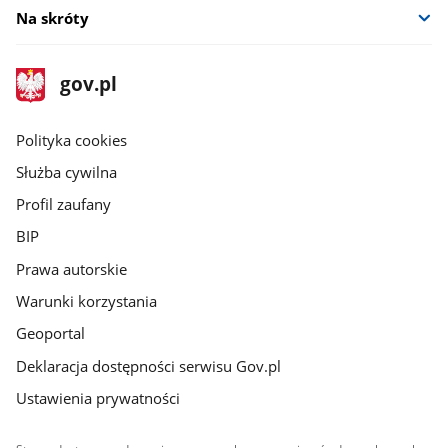
Na skróty
stopka
Strona
gov.pl
gov.pl
główna
gov.pl
Polityka cookies
Służba cywilna
Profil zaufany
BIP
Prawa autorskie
Warunki korzystania
Geoportal
Deklaracja dostępności serwisu Gov.pl
Ustawienia prywatności