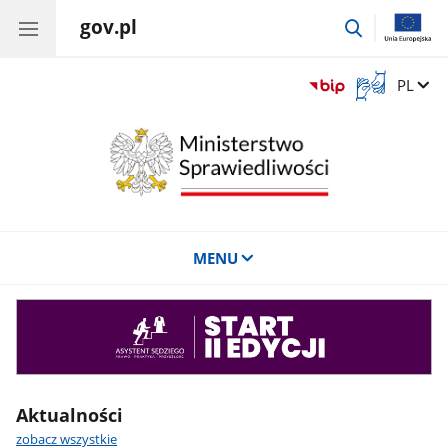
gov.pl
przejdź
do
wyszukiwar
Otwórz
Zmień 
PL
okno
z
tłumaczem
języka
migowego
MENU
Asystent
sędziego
Aktualności
zobacz wszystkie