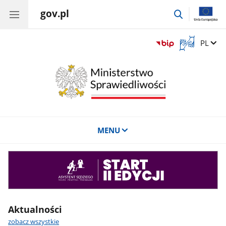
gov.pl
przejdź
do
wyszukiwar
Otwórz
Zmień 
PL
okno
z
tłumaczem
języka
migowego
MENU
Asystent
sędziego
Aktualności
zobacz wszystkie