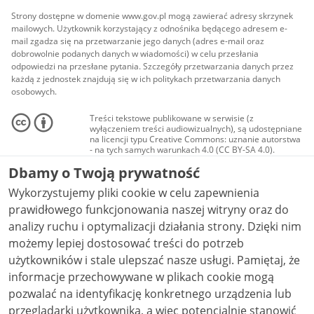
Strony dostępne w domenie www.gov.pl mogą zawierać adresy skrzynek
mailowych. Użytkownik korzystający z odnośnika będącego adresem e-
mail zgadza się na przetwarzanie jego danych (adres e-mail oraz
dobrowolnie podanych danych w wiadomości) w celu przesłania
odpowiedzi na przesłane pytania. Szczegóły przetwarzania danych przez
każdą z jednostek znajdują się w ich politykach przetwarzania danych
osobowych.
Treści tekstowe publikowane w serwisie (z
wyłączeniem treści audiowizualnych), są udostępniane
na licencji typu Creative Commons: uznanie autorstwa
- na tych samych warunkach 4.0 (CC BY-SA 4.0).
Materiały audiowizualne, w tym zdjęcia, materiały
Dbamy o Twoją prywatność
audio i wideo, są udostępniane na licencji typu
Creative Commons: uznanie autorstwa użycie
Wykorzystujemy pliki cookie w celu zapewnienia
niekomercyjne - bez utworów zależnych 4.0 (CC BY-
NC-ND 4.0), o ile nie jest to stwierdzone inaczej.
prawidłowego funkcjonowania naszej witryny oraz do
analizy ruchu i optymalizacji działania strony. Dzięki nim
możemy lepiej dostosować treści do potrzeb
użytkowników i stale ulepszać nasze usługi. Pamiętaj, że
informacje przechowywane w plikach cookie mogą
pozwalać na identyfikację konkretnego urządzenia lub
przeglądarki użytkownika, a więc potencjalnie stanowić