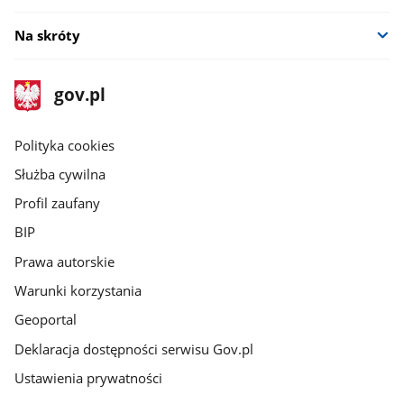
Na skróty
stopka
Strona
gov.pl
gov.pl
główna
gov.pl
Polityka cookies
Służba cywilna
Profil zaufany
BIP
Prawa autorskie
Warunki korzystania
Geoportal
Deklaracja dostępności serwisu Gov.pl
Ustawienia prywatności