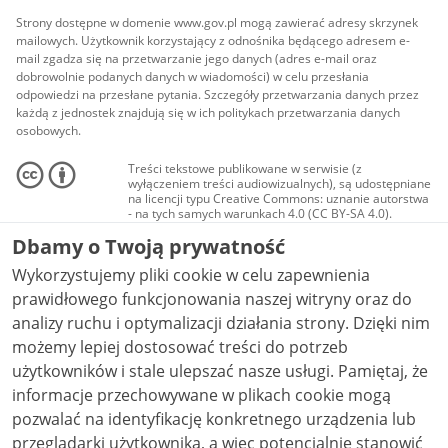
Strony dostępne w domenie www.gov.pl mogą zawierać adresy skrzynek
mailowych. Użytkownik korzystający z odnośnika będącego adresem e-
mail zgadza się na przetwarzanie jego danych (adres e-mail oraz
dobrowolnie podanych danych w wiadomości) w celu przesłania
odpowiedzi na przesłane pytania. Szczegóły przetwarzania danych przez
każdą z jednostek znajdują się w ich politykach przetwarzania danych
osobowych.
Treści tekstowe publikowane w serwisie (z
wyłączeniem treści audiowizualnych), są udostępniane
na licencji typu Creative Commons: uznanie autorstwa
- na tych samych warunkach 4.0 (CC BY-SA 4.0).
Materiały audiowizualne, w tym zdjęcia, materiały
Dbamy o Twoją prywatność
audio i wideo, są udostępniane na licencji typu
Creative Commons: uznanie autorstwa użycie
Wykorzystujemy pliki cookie w celu zapewnienia
niekomercyjne - bez utworów zależnych 4.0 (CC BY-
NC-ND 4.0), o ile nie jest to stwierdzone inaczej.
prawidłowego funkcjonowania naszej witryny oraz do
analizy ruchu i optymalizacji działania strony. Dzięki nim
możemy lepiej dostosować treści do potrzeb
użytkowników i stale ulepszać nasze usługi. Pamiętaj, że
informacje przechowywane w plikach cookie mogą
pozwalać na identyfikację konkretnego urządzenia lub
przeglądarki użytkownika, a więc potencjalnie stanowić