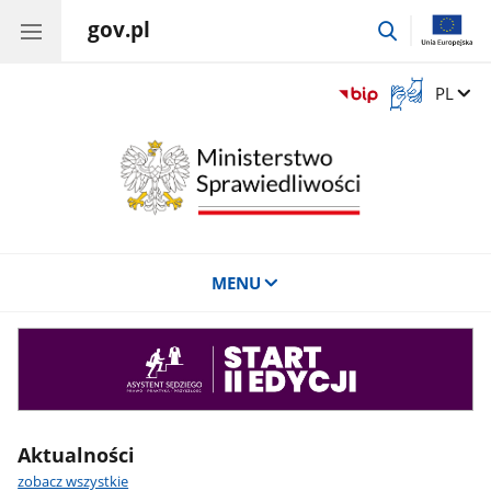
gov.pl
przejdź
do
wyszukiwar
Otwórz
Zmień 
PL
okno
z
tłumaczem
języka
migowego
MENU
Asystent
sędziego
Aktualności
zobacz wszystkie