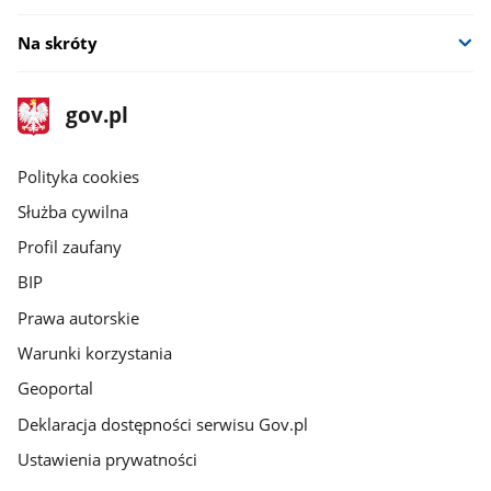
Na skróty
stopka
Strona
gov.pl
gov.pl
główna
gov.pl
Polityka cookies
Służba cywilna
Profil zaufany
BIP
Prawa autorskie
Warunki korzystania
Geoportal
Deklaracja dostępności serwisu Gov.pl
Ustawienia prywatności