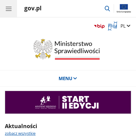
gov.pl
przejdź
do
wyszukiwar
Otwórz
Zmień 
PL
okno
z
tłumaczem
języka
migowego
MENU
Asystent
sędziego
Aktualności
zobacz wszystkie