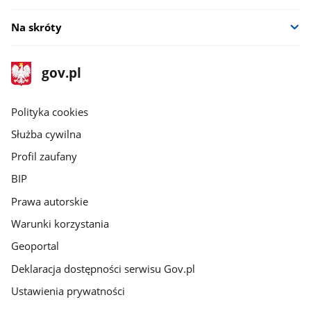
Na skróty
stopka
Strona
gov.pl
gov.pl
główna
gov.pl
Polityka cookies
Służba cywilna
Profil zaufany
BIP
Prawa autorskie
Warunki korzystania
Geoportal
Deklaracja dostępności serwisu Gov.pl
Ustawienia prywatności