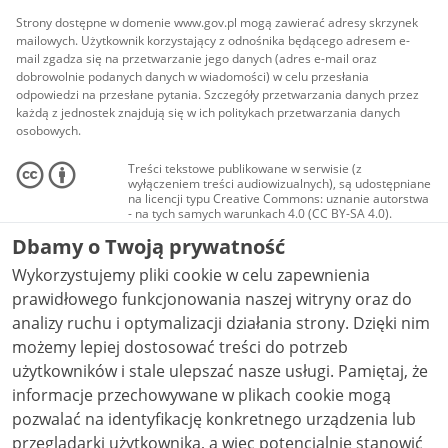
Strony dostępne w domenie www.gov.pl mogą zawierać adresy skrzynek
mailowych. Użytkownik korzystający z odnośnika będącego adresem e-
mail zgadza się na przetwarzanie jego danych (adres e-mail oraz
dobrowolnie podanych danych w wiadomości) w celu przesłania
odpowiedzi na przesłane pytania. Szczegóły przetwarzania danych przez
każdą z jednostek znajdują się w ich politykach przetwarzania danych
osobowych.
Treści tekstowe publikowane w serwisie (z
wyłączeniem treści audiowizualnych), są udostępniane
na licencji typu Creative Commons: uznanie autorstwa
- na tych samych warunkach 4.0 (CC BY-SA 4.0).
Materiały audiowizualne, w tym zdjęcia, materiały
Dbamy o Twoją prywatność
audio i wideo, są udostępniane na licencji typu
Creative Commons: uznanie autorstwa użycie
Wykorzystujemy pliki cookie w celu zapewnienia
niekomercyjne - bez utworów zależnych 4.0 (CC BY-
NC-ND 4.0), o ile nie jest to stwierdzone inaczej.
prawidłowego funkcjonowania naszej witryny oraz do
analizy ruchu i optymalizacji działania strony. Dzięki nim
możemy lepiej dostosować treści do potrzeb
użytkowników i stale ulepszać nasze usługi. Pamiętaj, że
informacje przechowywane w plikach cookie mogą
pozwalać na identyfikację konkretnego urządzenia lub
przeglądarki użytkownika, a więc potencjalnie stanowić