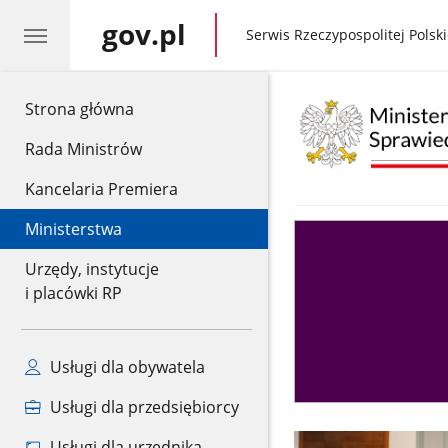
gov.pl
gov.pl
Serwis Rzeczypospolitej Polski
gov.pl
Strona główna
Rada Ministrów
Kancelaria Premiera
Ministerstwa
Asystent
sędziego
Urzędy, instytucje
i placówki RP
Usługi dla obywatela
Usługi dla przedsiębiorcy
Usługi dla urzędnika