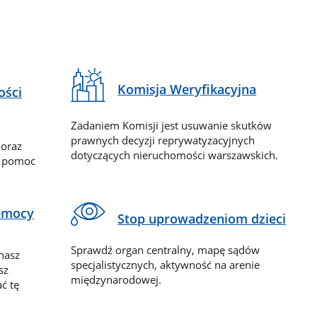
Komisja Weryfikacyjna
ości
Zadaniem Komisji jest usuwanie skutków
prawnych decyzji reprywatyzacyjnych
 oraz
dotyczących nieruchomości warszawskich.
y pomoc
zemocy
Stop uprowadzeniom dzieci
Sprawdź organ centralny, mapę sądów
nasz
specjalistycznych, aktywność na arenie
sz
międzynarodowej.
ć tę