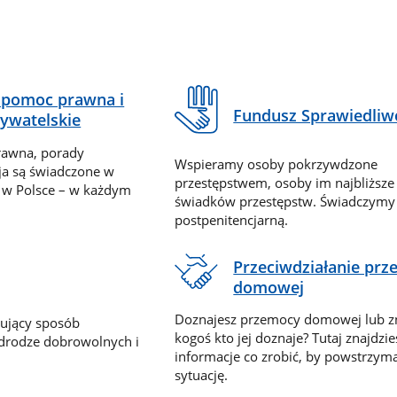
pomoc prawna i
Fundusz Sprawiedliw
ywatelskie
rawna, porady
Wspieramy osoby pokrzywdzone
ja są świadczone w
przestępstwem, osoby im najbliższe
 w Polsce – w każdym
świadków przestępstw. Świadczym
postpenitencjarną.
Przeciwdziałanie pr
domowej
Doznajesz przemocy domowej lub z
nujący sposób
kogoś kto jej doznaje? Tutaj znajdzie
 drodze dobrowolnych i
informacje co zrobić, by powstrzyma
sytuację.