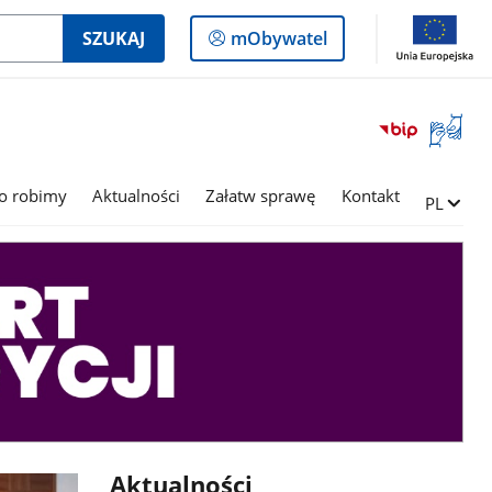
Logowanie
SZUKAJ
mObywatel
do
panelu
Otwórz
okno
z
tłumac
o robimy
Aktualności
Załatw sprawę
Kontakt
Zmień ję
PL
języka
migowe
Aktualności