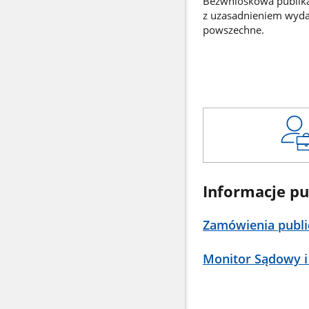
Bezwnioskowa publikac
z uzasadnieniem wyd
powszechne.
Informacje pu
Zamówienia publi
Monitor Sądowy i