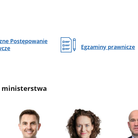
czne Postępowanie
Egzaminy prawnicze
wcze
 ministerstwa