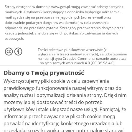
Strony dostępne w domenie www.gov.pl mogą zawierać adresy skrzynek
mailowych. Użytkownik korzystający z odnośnika będącego adresem e-
mail zgadza się na przetwarzanie jego danych (adres e-mail oraz
dobrowolnie podanych danych w wiadomości) w celu przesłania
odpowiedzi na przesłane pytania. Szczegóły przetwarzania danych przez
każdą z jednostek znajdują się w ich politykach przetwarzania danych
osobowych.
Treści tekstowe publikowane w serwisie (z
wyłączeniem treści audiowizualnych), są udostępniane
na licencji typu Creative Commons: uznanie autorstwa
- na tych samych warunkach 4.0 (CC BY-SA 4.0).
Materiały audiowizualne, w tym zdjęcia, materiały
Dbamy o Twoją prywatność
audio i wideo, są udostępniane na licencji typu
Creative Commons: uznanie autorstwa użycie
Wykorzystujemy pliki cookie w celu zapewnienia
niekomercyjne - bez utworów zależnych 4.0 (CC BY-
NC-ND 4.0), o ile nie jest to stwierdzone inaczej.
prawidłowego funkcjonowania naszej witryny oraz do
analizy ruchu i optymalizacji działania strony. Dzięki nim
możemy lepiej dostosować treści do potrzeb
użytkowników i stale ulepszać nasze usługi. Pamiętaj, że
informacje przechowywane w plikach cookie mogą
pozwalać na identyfikację konkretnego urządzenia lub
przeglądarki użytkownika, a więc potencjalnie stanowić