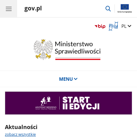
gov.pl
przejdź
do
wyszukiwar
Otwórz
Zmień 
PL
okno
z
tłumaczem
języka
migowego
MENU
Asystent
sędziego
Aktualności
zobacz wszystkie