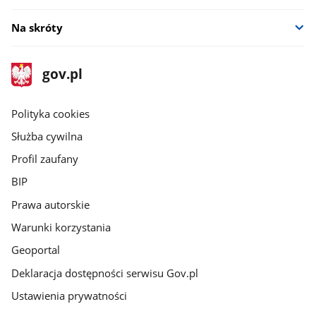
Na skróty
stopka
Strona
gov.pl
gov.pl
główna
gov.pl
Polityka cookies
Służba cywilna
Profil zaufany
BIP
Prawa autorskie
Warunki korzystania
Geoportal
Deklaracja dostępności serwisu Gov.pl
Ustawienia prywatności