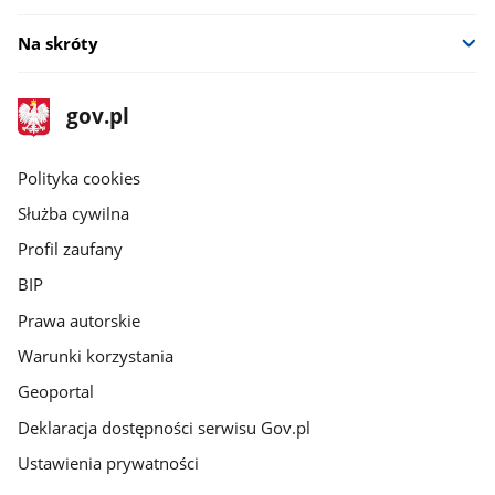
Na skróty
stopka
Strona
gov.pl
gov.pl
główna
gov.pl
Polityka cookies
Służba cywilna
Profil zaufany
BIP
Prawa autorskie
Warunki korzystania
Geoportal
Deklaracja dostępności serwisu Gov.pl
Ustawienia prywatności