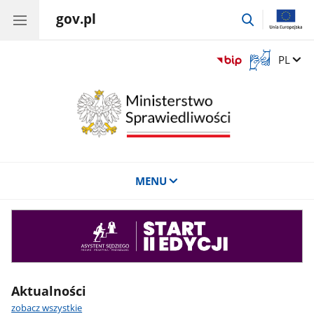
gov.pl
przejdź
do
wyszukiwar
Otwórz
Zmień 
PL
okno
z
tłumaczem
języka
migowego
MENU
Asystent
sędziego
Aktualności
zobacz wszystkie