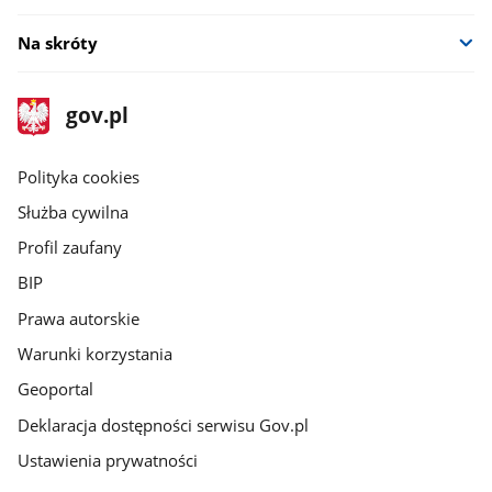
Na skróty
stopka
Strona
gov.pl
gov.pl
główna
gov.pl
Polityka cookies
Służba cywilna
Profil zaufany
BIP
Prawa autorskie
Warunki korzystania
Geoportal
Deklaracja dostępności serwisu Gov.pl
Ustawienia prywatności