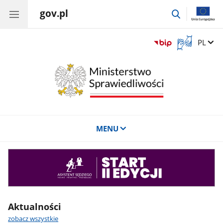
gov.pl
przejdź
do
wyszukiwar
Otwórz
Zmień 
PL
okno
z
tłumaczem
języka
migowego
MENU
Asystent
sędziego
Aktualności
zobacz wszystkie