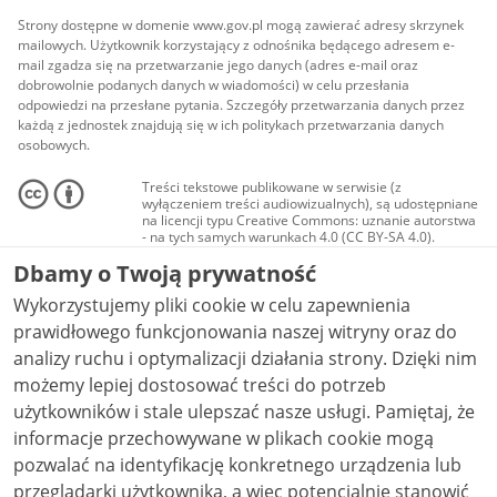
Strony dostępne w domenie www.gov.pl mogą zawierać adresy skrzynek
mailowych. Użytkownik korzystający z odnośnika będącego adresem e-
mail zgadza się na przetwarzanie jego danych (adres e-mail oraz
dobrowolnie podanych danych w wiadomości) w celu przesłania
odpowiedzi na przesłane pytania. Szczegóły przetwarzania danych przez
każdą z jednostek znajdują się w ich politykach przetwarzania danych
osobowych.
Treści tekstowe publikowane w serwisie (z
wyłączeniem treści audiowizualnych), są udostępniane
na licencji typu Creative Commons: uznanie autorstwa
- na tych samych warunkach 4.0 (CC BY-SA 4.0).
Materiały audiowizualne, w tym zdjęcia, materiały
Dbamy o Twoją prywatność
audio i wideo, są udostępniane na licencji typu
Creative Commons: uznanie autorstwa użycie
Wykorzystujemy pliki cookie w celu zapewnienia
niekomercyjne - bez utworów zależnych 4.0 (CC BY-
NC-ND 4.0), o ile nie jest to stwierdzone inaczej.
prawidłowego funkcjonowania naszej witryny oraz do
analizy ruchu i optymalizacji działania strony. Dzięki nim
możemy lepiej dostosować treści do potrzeb
użytkowników i stale ulepszać nasze usługi. Pamiętaj, że
informacje przechowywane w plikach cookie mogą
pozwalać na identyfikację konkretnego urządzenia lub
przeglądarki użytkownika, a więc potencjalnie stanowić