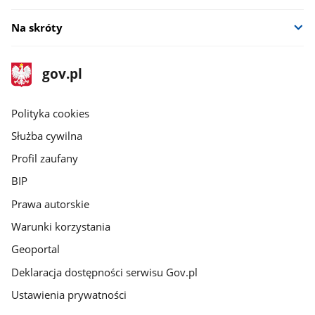
Na skróty
stopka
Strona
gov.pl
gov.pl
główna
gov.pl
Polityka cookies
Służba cywilna
Profil zaufany
BIP
Prawa autorskie
Warunki korzystania
Geoportal
Deklaracja dostępności serwisu Gov.pl
Ustawienia prywatności