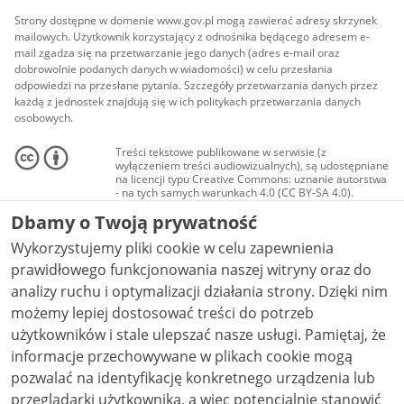
Strony dostępne w domenie www.gov.pl mogą zawierać adresy skrzynek
mailowych. Użytkownik korzystający z odnośnika będącego adresem e-
mail zgadza się na przetwarzanie jego danych (adres e-mail oraz
dobrowolnie podanych danych w wiadomości) w celu przesłania
odpowiedzi na przesłane pytania. Szczegóły przetwarzania danych przez
każdą z jednostek znajdują się w ich politykach przetwarzania danych
osobowych.
Treści tekstowe publikowane w serwisie (z
wyłączeniem treści audiowizualnych), są udostępniane
na licencji typu Creative Commons: uznanie autorstwa
- na tych samych warunkach 4.0 (CC BY-SA 4.0).
Materiały audiowizualne, w tym zdjęcia, materiały
Dbamy o Twoją prywatność
audio i wideo, są udostępniane na licencji typu
Creative Commons: uznanie autorstwa użycie
Wykorzystujemy pliki cookie w celu zapewnienia
niekomercyjne - bez utworów zależnych 4.0 (CC BY-
NC-ND 4.0), o ile nie jest to stwierdzone inaczej.
prawidłowego funkcjonowania naszej witryny oraz do
analizy ruchu i optymalizacji działania strony. Dzięki nim
możemy lepiej dostosować treści do potrzeb
użytkowników i stale ulepszać nasze usługi. Pamiętaj, że
informacje przechowywane w plikach cookie mogą
pozwalać na identyfikację konkretnego urządzenia lub
przeglądarki użytkownika, a więc potencjalnie stanowić