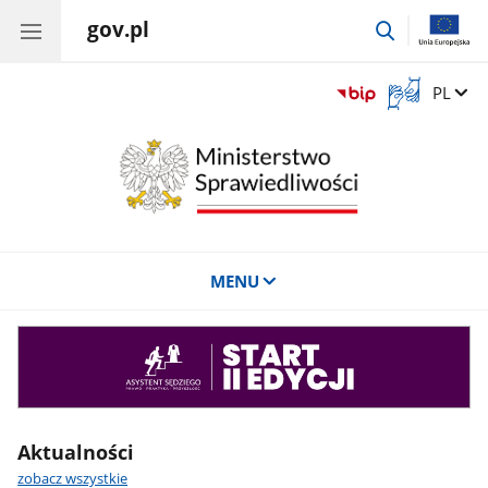
gov.pl
przejdź
do
wyszukiwar
Otwórz
Zmień 
PL
okno
z
tłumaczem
języka
migowego
MENU
Asystent
sędziego
Aktualności
zobacz wszystkie