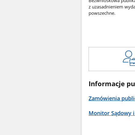
Bezwnioskowa publikac
z uzasadnieniem wyd
powszechne.
Informacje pu
Zamówienia publi
Monitor Sądowy i