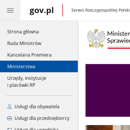
gov.pl
gov.pl
Serwis Rzeczypospolitej Polski
gov.pl
Strona główna
Rada Ministrów
Kancelaria Premiera
Ministerstwa
Asystent
sędziego
Urzędy, instytucje
i placówki RP
Usługi dla obywatela
Usługi dla przedsiębiorcy
Usługi dla urzędnika