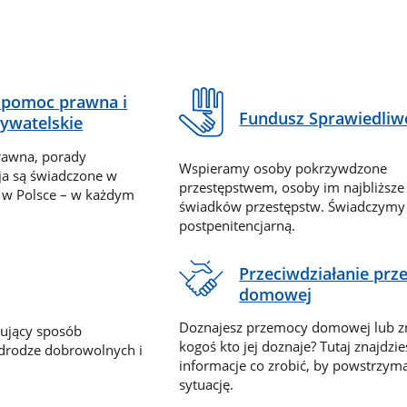
pomoc prawna i
Fundusz Sprawiedliw
ywatelskie
rawna, porady
Wspieramy osoby pokrzywdzone
ja są świadczone w
przestępstwem, osoby im najbliższe
 w Polsce – w każdym
świadków przestępstw. Świadczym
postpenitencjarną.
Przeciwdziałanie pr
domowej
Doznajesz przemocy domowej lub z
nujący sposób
kogoś kto jej doznaje? Tutaj znajdzie
 drodze dobrowolnych i
informacje co zrobić, by powstrzyma
sytuację.