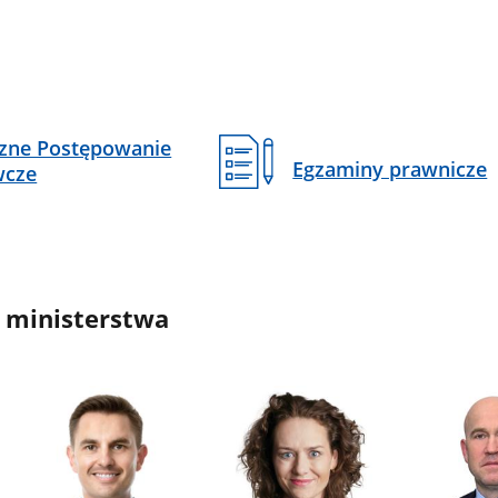
czne Postępowanie
Egzaminy prawnicze
wcze
 ministerstwa