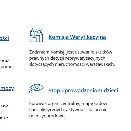
Komisja Weryfikacyjna
ości
Zadaniem Komisji jest usuwanie skutków
prawnych decyzji reprywatyzacyjnych
 oraz
dotyczących nieruchomości warszawskich.
y pomoc
zemocy
Stop uprowadzeniom dzieci
Sprawdź organ centralny, mapę sądów
nasz
specjalistycznych, aktywność na arenie
sz
międzynarodowej.
ć tę