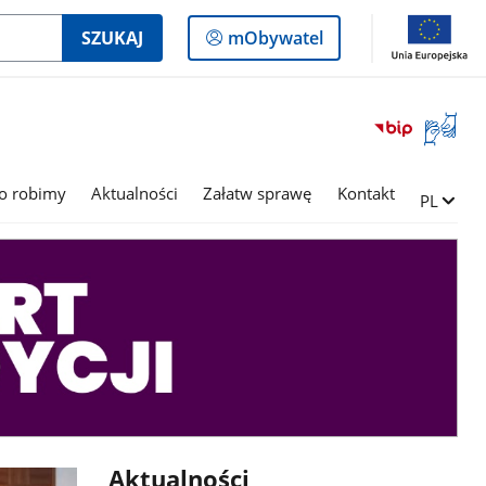
Logowanie
SZUKAJ
mObywatel
do
panelu
Otwórz
okno
z
tłumac
o robimy
Aktualności
Załatw sprawę
Kontakt
Zmień ję
PL
języka
migowe
Aktualności