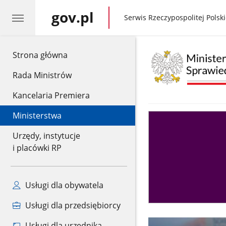
gov.pl
gov.pl
Serwis Rzeczypospolitej Polski
gov.pl
Strona główna
Rada Ministrów
Kancelaria Premiera
Ministerstwa
Asystent
sędziego
Urzędy, instytucje
i placówki RP
Usługi dla obywatela
Usługi dla przedsiębiorcy
Usługi dla urzędnika