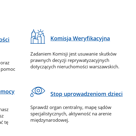
Komisja Weryfikacyjna
ości
Zadaniem Komisji jest usuwanie skutków
prawnych decyzji reprywatyzacyjnych
 oraz
dotyczących nieruchomości warszawskich.
y pomoc
zemocy
Stop uprowadzeniom dzieci
Sprawdź organ centralny, mapę sądów
nasz
specjalistycznych, aktywność na arenie
sz
międzynarodowej.
ć tę