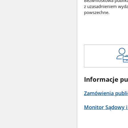
Bezwnioskowa publikac
z uzasadnieniem wyd
powszechne.
Informacje pu
Zamówienia publi
Monitor Sądowy i