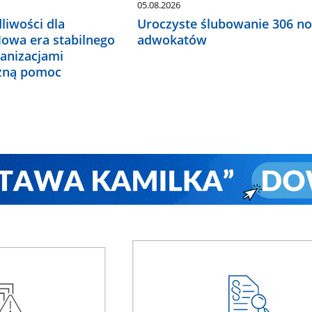
05.08.2026
liwości dla
Uroczyste ślubowanie 306 n
Nowa era stabilnego
adwokatów
ganizacjami
czną pomoc