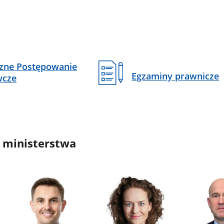
czne Postępowanie
Egzaminy prawnicze
wcze
 ministerstwa