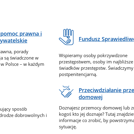
pomoc prawna i
Fundusz Sprawiedliw
ywatelskie
rawna, porady
Wspieramy osoby pokrzywdzone
ja są świadczone w
przestępstwem, osoby im najbliższe
 w Polsce – w każdym
świadków przestępstw. Świadczym
postpenitencjarną.
Przeciwdziałanie pr
domowej
Doznajesz przemocy domowej lub z
nujący sposób
kogoś kto jej doznaje? Tutaj znajdzie
 drodze dobrowolnych i
informacje co zrobić, by powstrzyma
sytuację.