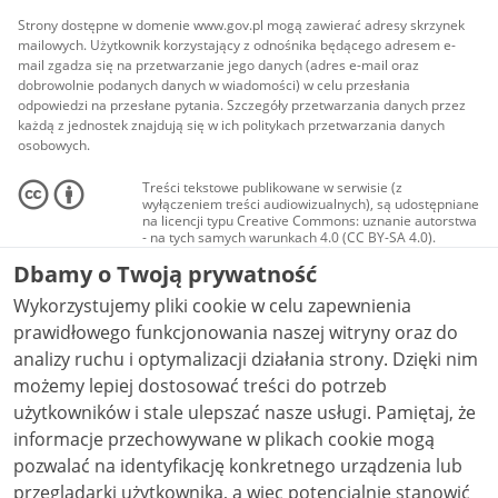
Strony dostępne w domenie www.gov.pl mogą zawierać adresy skrzynek
mailowych. Użytkownik korzystający z odnośnika będącego adresem e-
mail zgadza się na przetwarzanie jego danych (adres e-mail oraz
dobrowolnie podanych danych w wiadomości) w celu przesłania
odpowiedzi na przesłane pytania. Szczegóły przetwarzania danych przez
każdą z jednostek znajdują się w ich politykach przetwarzania danych
osobowych.
Treści tekstowe publikowane w serwisie (z
wyłączeniem treści audiowizualnych), są udostępniane
na licencji typu Creative Commons: uznanie autorstwa
- na tych samych warunkach 4.0 (CC BY-SA 4.0).
Materiały audiowizualne, w tym zdjęcia, materiały
Dbamy o Twoją prywatność
audio i wideo, są udostępniane na licencji typu
Creative Commons: uznanie autorstwa użycie
Wykorzystujemy pliki cookie w celu zapewnienia
niekomercyjne - bez utworów zależnych 4.0 (CC BY-
NC-ND 4.0), o ile nie jest to stwierdzone inaczej.
prawidłowego funkcjonowania naszej witryny oraz do
analizy ruchu i optymalizacji działania strony. Dzięki nim
możemy lepiej dostosować treści do potrzeb
użytkowników i stale ulepszać nasze usługi. Pamiętaj, że
informacje przechowywane w plikach cookie mogą
pozwalać na identyfikację konkretnego urządzenia lub
przeglądarki użytkownika, a więc potencjalnie stanowić