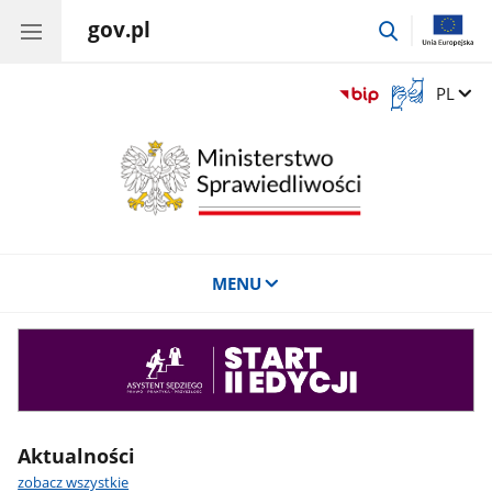
gov.pl
przejdź
do
wyszukiwar
Otwórz
Zmień 
PL
okno
z
tłumaczem
języka
migowego
MENU
Asystent
sędziego
Aktualności
zobacz wszystkie