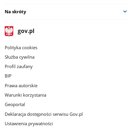
Na skróty
stopka
Strona
gov.pl
gov.pl
główna
gov.pl
Polityka cookies
Służba cywilna
Profil zaufany
BIP
Prawa autorskie
Warunki korzystania
Geoportal
Deklaracja dostępności serwisu Gov.pl
Ustawienia prywatności