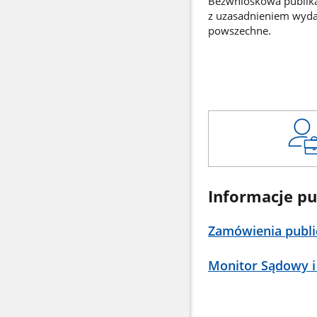
Bezwnioskowa publikac
z uzasadnieniem wyd
powszechne.
Informacje pu
Zamówienia publi
Monitor Sądowy i