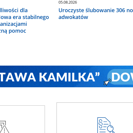
05.08.2026
liwości dla
Uroczyste ślubowanie 306 n
Nowa era stabilnego
adwokatów
ganizacjami
czną pomoc