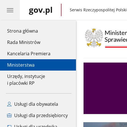
gov.pl
gov.pl
Serwis Rzeczypospolitej Polski
gov.pl
Strona główna
Rada Ministrów
Kancelaria Premiera
Ministerstwa
Asystent
sędziego
Urzędy, instytucje
i placówki RP
Usługi dla obywatela
Usługi dla przedsiębiorcy
Usługi dla urzędnika