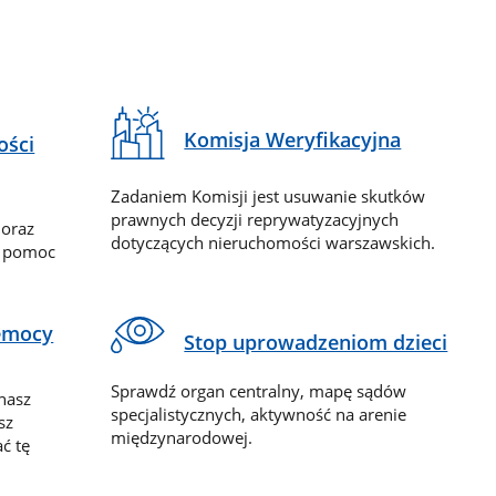
Komisja Weryfikacyjna
ości
Zadaniem Komisji jest usuwanie skutków
prawnych decyzji reprywatyzacyjnych
 oraz
dotyczących nieruchomości warszawskich.
y pomoc
zemocy
Stop uprowadzeniom dzieci
Sprawdź organ centralny, mapę sądów
nasz
specjalistycznych, aktywność na arenie
sz
międzynarodowej.
ć tę