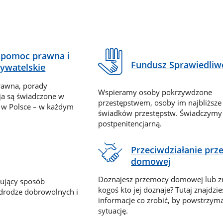
pomoc prawna i
Fundusz Sprawiedliw
ywatelskie
rawna, porady
Wspieramy osoby pokrzywdzone
ja są świadczone w
przestępstwem, osoby im najbliższe
 w Polsce – w każdym
świadków przestępstw. Świadczym
postpenitencjarną.
Przeciwdziałanie pr
domowej
Doznajesz przemocy domowej lub z
nujący sposób
kogoś kto jej doznaje? Tutaj znajdzie
 drodze dobrowolnych i
informacje co zrobić, by powstrzyma
sytuację.