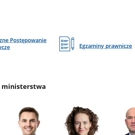
czne Postępowanie
Egzaminy prawnicze
wcze
 ministerstwa