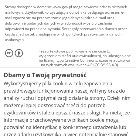
Strony dostępne w domenie www.gov.pl mogą zawierać adresy skrzynek
mailowych. Użytkownik korzystający z odnośnika będącego adresem e-
mail zgadza się na przetwarzanie jego danych (adres e-mail oraz
dobrowolnie podanych danych w wiadomości) w celu przesłania
odpowiedzi na przesłane pytania. Szczegóły przetwarzania danych przez
każdą z jednostek znajdują się w ich politykach przetwarzania danych
osobowych.
Treści tekstowe publikowane w serwisie (z
wyłączeniem treści audiowizualnych), są udostępniane
na licencji typu Creative Commons: uznanie autorstwa
- na tych samych warunkach 4.0 (CC BY-SA 4.0).
Materiały audiowizualne, w tym zdjęcia, materiały
Dbamy o Twoją prywatność
audio i wideo, są udostępniane na licencji typu
Creative Commons: uznanie autorstwa użycie
Wykorzystujemy pliki cookie w celu zapewnienia
niekomercyjne - bez utworów zależnych 4.0 (CC BY-
NC-ND 4.0), o ile nie jest to stwierdzone inaczej.
prawidłowego funkcjonowania naszej witryny oraz do
analizy ruchu i optymalizacji działania strony. Dzięki nim
możemy lepiej dostosować treści do potrzeb
użytkowników i stale ulepszać nasze usługi. Pamiętaj, że
informacje przechowywane w plikach cookie mogą
pozwalać na identyfikację konkretnego urządzenia lub
przeglądarki użytkownika, a więc potencjalnie stanowić