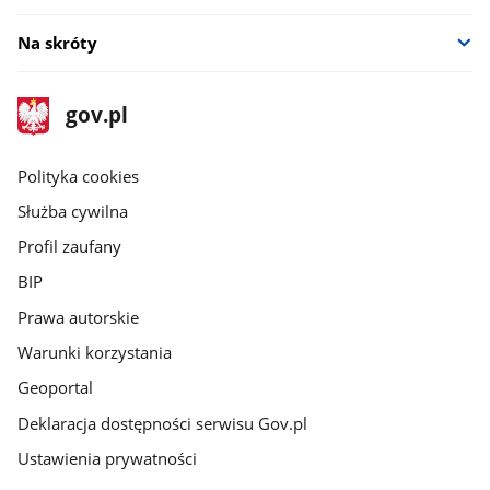
Na skróty
stopka
Strona
gov.pl
gov.pl
główna
gov.pl
Polityka cookies
Służba cywilna
Profil zaufany
BIP
Prawa autorskie
Warunki korzystania
Geoportal
Deklaracja dostępności serwisu Gov.pl
Ustawienia prywatności