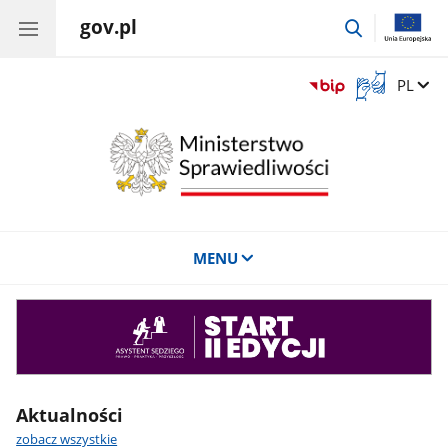
gov.pl
przejdź
do
wyszukiwar
Otwórz
Zmień 
PL
okno
z
tłumaczem
języka
migowego
MENU
Asystent
sędziego
Aktualności
zobacz wszystkie