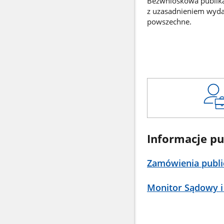
Bezwnioskowa publikac
z uzasadnieniem wyd
powszechne.
Informacje pu
Zamówienia publi
Monitor Sądowy i