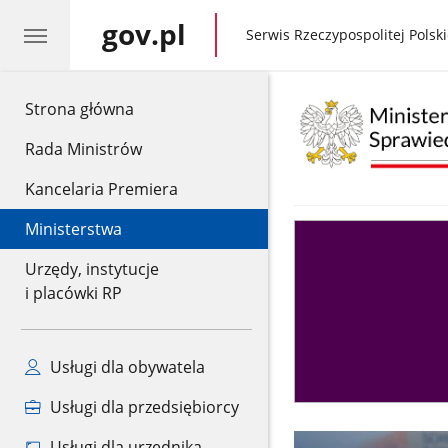
gov.pl
gov.pl
Serwis Rzeczypospolitej Polski
gov.pl
Strona główna
Rada Ministrów
Kancelaria Premiera
Ministerstwa
Asystent
sędziego
Urzędy, instytucje
i placówki RP
Usługi dla obywatela
Usługi dla przedsiębiorcy
Usługi dla urzędnika