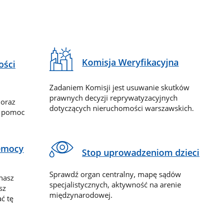
Komisja Weryfikacyjna
ości
Zadaniem Komisji jest usuwanie skutków
prawnych decyzji reprywatyzacyjnych
 oraz
dotyczących nieruchomości warszawskich.
y pomoc
zemocy
Stop uprowadzeniom dzieci
Sprawdź organ centralny, mapę sądów
nasz
specjalistycznych, aktywność na arenie
sz
międzynarodowej.
ć tę