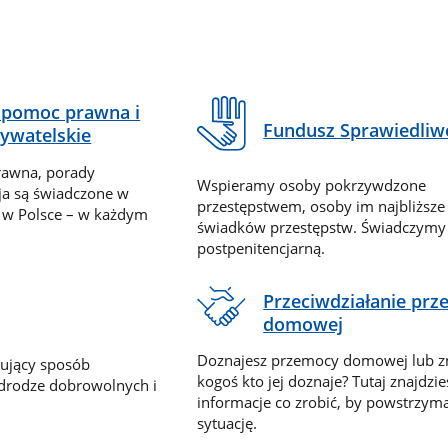
pomoc prawna i
Fundusz Sprawiedliw
ywatelskie
rawna, porady
Wspieramy osoby pokrzywdzone
ja są świadczone w
przestępstwem, osoby im najbliższe
 w Polsce – w każdym
świadków przestępstw. Świadczym
postpenitencjarną.
Przeciwdziałanie pr
domowej
Doznajesz przemocy domowej lub z
nujący sposób
kogoś kto jej doznaje? Tutaj znajdzie
 drodze dobrowolnych i
informacje co zrobić, by powstrzyma
sytuację.