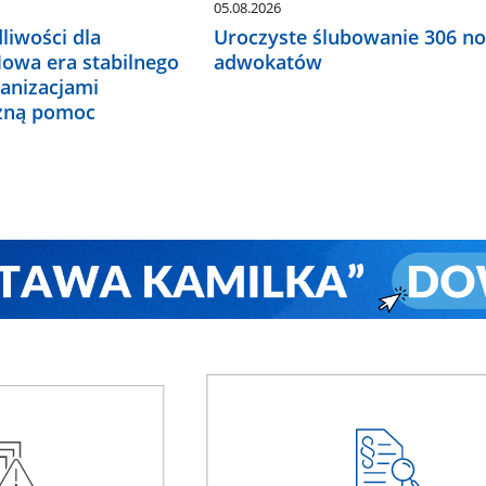
05.08.2026
liwości dla
Uroczyste ślubowanie 306 n
Nowa era stabilnego
adwokatów
ganizacjami
czną pomoc