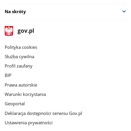
Na skróty
stopka
Strona
gov.pl
gov.pl
główna
gov.pl
Polityka cookies
Służba cywilna
Profil zaufany
BIP
Prawa autorskie
Warunki korzystania
Geoportal
Deklaracja dostępności serwisu Gov.pl
Ustawienia prywatności