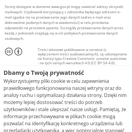
Strony dostępne w domenie www.gov.pl mogą zawierać adresy skrzynek
mailowych. Użytkownik korzystający z odnośnika będącego adresem e-
mail zgadza się na przetwarzanie jego danych (adres e-mail oraz
dobrowolnie podanych danych w wiadomości) w celu przesłania
odpowiedzi na przesłane pytania. Szczegóły przetwarzania danych przez
każdą z jednostek znajdują się w ich politykach przetwarzania danych
osobowych.
Treści tekstowe publikowane w serwisie (z
wyłączeniem treści audiowizualnych), są udostępniane
na licencji typu Creative Commons: uznanie autorstwa
- na tych samych warunkach 4.0 (CC BY-SA 4.0).
Materiały audiowizualne, w tym zdjęcia, materiały
Dbamy o Twoją prywatność
audio i wideo, są udostępniane na licencji typu
Creative Commons: uznanie autorstwa użycie
Wykorzystujemy pliki cookie w celu zapewnienia
niekomercyjne - bez utworów zależnych 4.0 (CC BY-
NC-ND 4.0), o ile nie jest to stwierdzone inaczej.
prawidłowego funkcjonowania naszej witryny oraz do
analizy ruchu i optymalizacji działania strony. Dzięki nim
możemy lepiej dostosować treści do potrzeb
użytkowników i stale ulepszać nasze usługi. Pamiętaj, że
informacje przechowywane w plikach cookie mogą
pozwalać na identyfikację konkretnego urządzenia lub
przeglądarki użytkownika, a więc potencjalnie stanowić