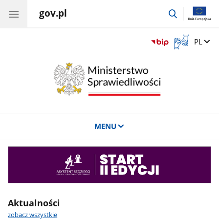
gov.pl
przejdź
do
wyszukiwar
Otwórz
Zmień 
PL
okno
z
tłumaczem
języka
migowego
MENU
Asystent
sędziego
Aktualności
zobacz wszystkie