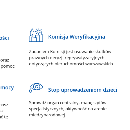
Komisja Weryfikacyjna
ości
Zadaniem Komisji jest usuwanie skutków
prawnych decyzji reprywatyzacyjnych
 oraz
dotyczących nieruchomości warszawskich.
y pomoc
zemocy
Stop uprowadzeniom dzieci
Sprawdź organ centralny, mapę sądów
nasz
specjalistycznych, aktywność na arenie
sz
międzynarodowej.
ć tę