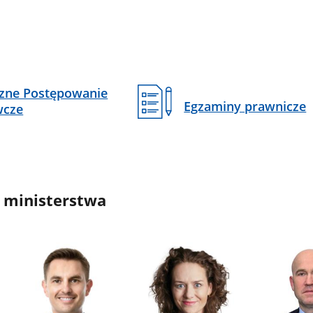
czne Postępowanie
Egzaminy prawnicze
wcze
 ministerstwa