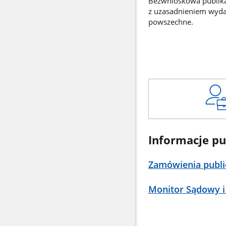
Bezwnioskowa publikac
z uzasadnieniem wyd
powszechne.
Informacje pu
Zamówienia publi
Monitor Sądowy i