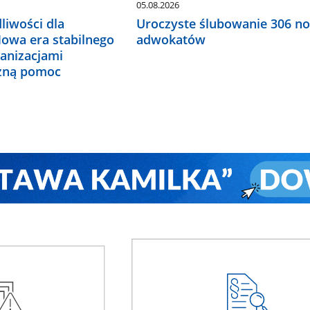
05.08.2026
liwości dla
Uroczyste ślubowanie 306 n
Nowa era stabilnego
adwokatów
ganizacjami
czną pomoc