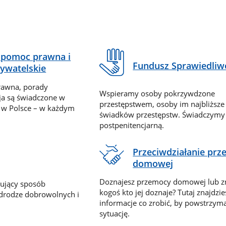
pomoc prawna i
Fundusz Sprawiedliw
ywatelskie
rawna, porady
Wspieramy osoby pokrzywdzone
ja są świadczone w
przestępstwem, osoby im najbliższe
 w Polsce – w każdym
świadków przestępstw. Świadczym
postpenitencjarną.
Przeciwdziałanie pr
domowej
Doznajesz przemocy domowej lub z
nujący sposób
kogoś kto jej doznaje? Tutaj znajdzie
 drodze dobrowolnych i
informacje co zrobić, by powstrzyma
sytuację.