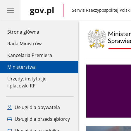
gov.pl
gov.pl
Serwis Rzeczypospolitej Polski
gov.pl
Strona główna
Rada Ministrów
Kancelaria Premiera
Ministerstwa
Asystent
sędziego
Urzędy, instytucje
i placówki RP
Usługi dla obywatela
Usługi dla przedsiębiorcy
Usługi dla urzędnika