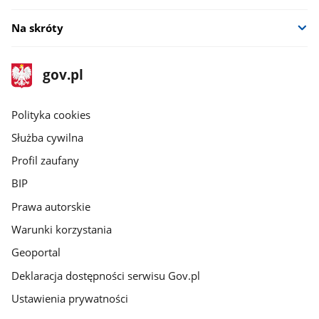
Na skróty
stopka
Strona
gov.pl
gov.pl
główna
gov.pl
Polityka cookies
Służba cywilna
Profil zaufany
BIP
Prawa autorskie
Warunki korzystania
Geoportal
Deklaracja dostępności serwisu Gov.pl
Ustawienia prywatności