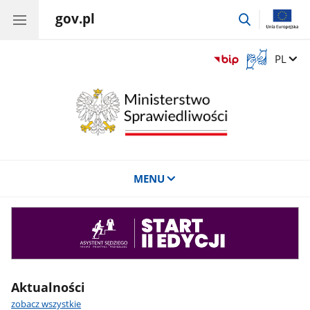
gov.pl
przejdź
do
wyszukiwar
Otwórz
Zmień 
PL
okno
z
tłumaczem
języka
migowego
MENU
Asystent
sędziego
Aktualności
zobacz wszystkie