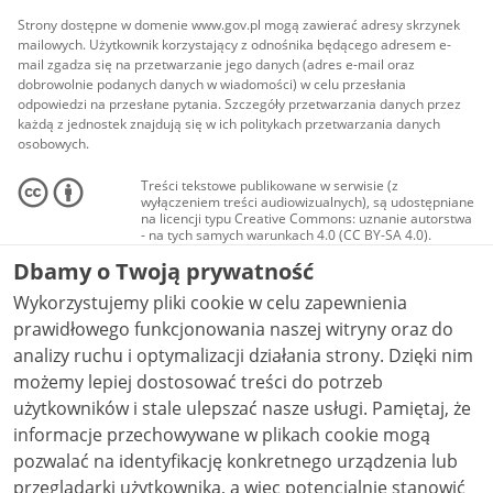
Strony dostępne w domenie www.gov.pl mogą zawierać adresy skrzynek
mailowych. Użytkownik korzystający z odnośnika będącego adresem e-
mail zgadza się na przetwarzanie jego danych (adres e-mail oraz
dobrowolnie podanych danych w wiadomości) w celu przesłania
odpowiedzi na przesłane pytania. Szczegóły przetwarzania danych przez
każdą z jednostek znajdują się w ich politykach przetwarzania danych
osobowych.
Treści tekstowe publikowane w serwisie (z
wyłączeniem treści audiowizualnych), są udostępniane
na licencji typu Creative Commons: uznanie autorstwa
- na tych samych warunkach 4.0 (CC BY-SA 4.0).
Materiały audiowizualne, w tym zdjęcia, materiały
Dbamy o Twoją prywatność
audio i wideo, są udostępniane na licencji typu
Creative Commons: uznanie autorstwa użycie
Wykorzystujemy pliki cookie w celu zapewnienia
niekomercyjne - bez utworów zależnych 4.0 (CC BY-
NC-ND 4.0), o ile nie jest to stwierdzone inaczej.
prawidłowego funkcjonowania naszej witryny oraz do
analizy ruchu i optymalizacji działania strony. Dzięki nim
możemy lepiej dostosować treści do potrzeb
użytkowników i stale ulepszać nasze usługi. Pamiętaj, że
informacje przechowywane w plikach cookie mogą
pozwalać na identyfikację konkretnego urządzenia lub
przeglądarki użytkownika, a więc potencjalnie stanowić