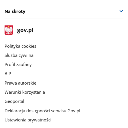
Na skróty
stopka
Strona
gov.pl
gov.pl
główna
gov.pl
Polityka cookies
Służba cywilna
Profil zaufany
BIP
Prawa autorskie
Warunki korzystania
Geoportal
Deklaracja dostępności serwisu Gov.pl
Ustawienia prywatności