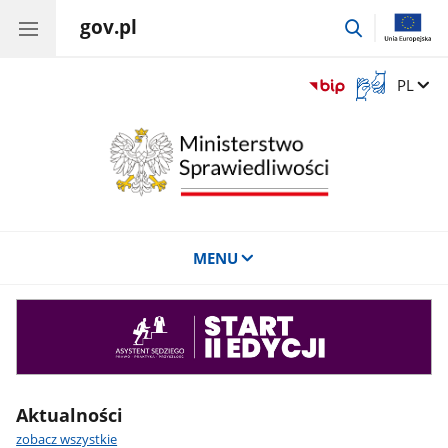
gov.pl
przejdź
do
wyszukiwar
Otwórz
Zmień 
PL
okno
z
tłumaczem
języka
migowego
MENU
Asystent
sędziego
Aktualności
zobacz wszystkie