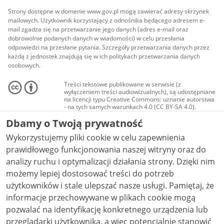
Strony dostępne w domenie www.gov.pl mogą zawierać adresy skrzynek
mailowych. Użytkownik korzystający z odnośnika będącego adresem e-
mail zgadza się na przetwarzanie jego danych (adres e-mail oraz
dobrowolnie podanych danych w wiadomości) w celu przesłania
odpowiedzi na przesłane pytania. Szczegóły przetwarzania danych przez
każdą z jednostek znajdują się w ich politykach przetwarzania danych
osobowych.
Treści tekstowe publikowane w serwisie (z
wyłączeniem treści audiowizualnych), są udostępniane
na licencji typu Creative Commons: uznanie autorstwa
- na tych samych warunkach 4.0 (CC BY-SA 4.0).
Materiały audiowizualne, w tym zdjęcia, materiały
Dbamy o Twoją prywatność
audio i wideo, są udostępniane na licencji typu
Creative Commons: uznanie autorstwa użycie
Wykorzystujemy pliki cookie w celu zapewnienia
niekomercyjne - bez utworów zależnych 4.0 (CC BY-
NC-ND 4.0), o ile nie jest to stwierdzone inaczej.
prawidłowego funkcjonowania naszej witryny oraz do
analizy ruchu i optymalizacji działania strony. Dzięki nim
możemy lepiej dostosować treści do potrzeb
użytkowników i stale ulepszać nasze usługi. Pamiętaj, że
informacje przechowywane w plikach cookie mogą
pozwalać na identyfikację konkretnego urządzenia lub
przeglądarki użytkownika, a więc potencjalnie stanowić