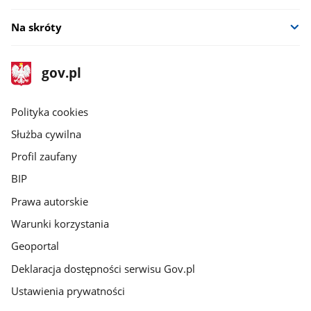
Na skróty
stopka
Strona
gov.pl
gov.pl
główna
gov.pl
Polityka cookies
Służba cywilna
Profil zaufany
BIP
Prawa autorskie
Warunki korzystania
Geoportal
Deklaracja dostępności serwisu Gov.pl
Ustawienia prywatności