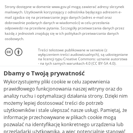
Strony dostępne w domenie www.gov.pl mogą zawierać adresy skrzynek
mailowych. Użytkownik korzystający z odnośnika będącego adresem e-
mail zgadza się na przetwarzanie jego danych (adres e-mail oraz
dobrowolnie podanych danych w wiadomości) w celu przesłania
odpowiedzi na przesłane pytania. Szczegóły przetwarzania danych przez
każdą z jednostek znajdują się w ich politykach przetwarzania danych
osobowych.
Treści tekstowe publikowane w serwisie (z
wyłączeniem treści audiowizualnych), są udostępniane
na licencji typu Creative Commons: uznanie autorstwa
- na tych samych warunkach 4.0 (CC BY-SA 4.0).
Materiały audiowizualne, w tym zdjęcia, materiały
Dbamy o Twoją prywatność
audio i wideo, są udostępniane na licencji typu
Creative Commons: uznanie autorstwa użycie
Wykorzystujemy pliki cookie w celu zapewnienia
niekomercyjne - bez utworów zależnych 4.0 (CC BY-
NC-ND 4.0), o ile nie jest to stwierdzone inaczej.
prawidłowego funkcjonowania naszej witryny oraz do
analizy ruchu i optymalizacji działania strony. Dzięki nim
możemy lepiej dostosować treści do potrzeb
użytkowników i stale ulepszać nasze usługi. Pamiętaj, że
informacje przechowywane w plikach cookie mogą
pozwalać na identyfikację konkretnego urządzenia lub
przeglądarki użytkownika, a więc potencjalnie stanowić