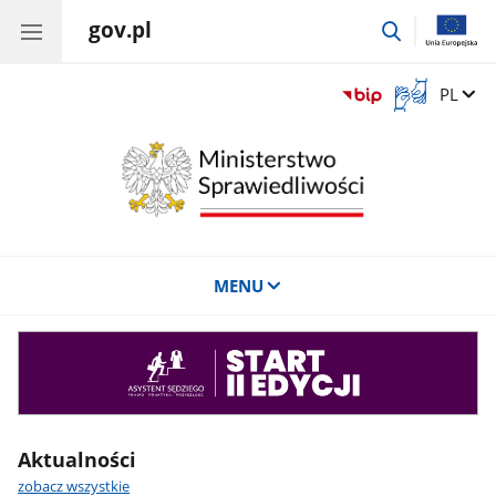
gov.pl
przejdź
do
wyszukiwar
Otwórz
Zmień 
PL
okno
z
tłumaczem
języka
migowego
MENU
Asystent
sędziego
Aktualności
zobacz wszystkie