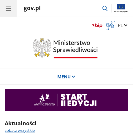
gov.pl
przejdź
do
wyszukiwar
Otwórz
Zmień 
PL
okno
z
tłumaczem
języka
migowego
MENU
Asystent
sędziego
Aktualności
zobacz wszystkie