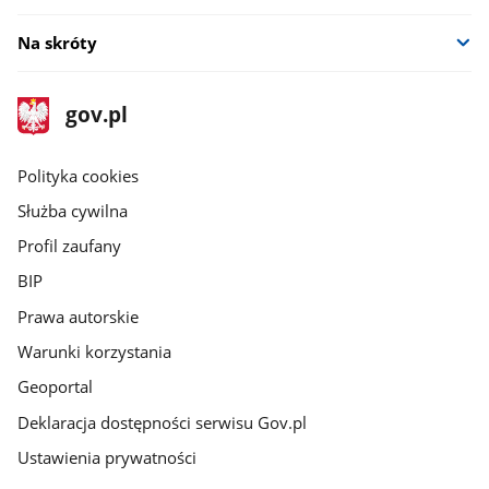
Na skróty
stopka
Strona
gov.pl
gov.pl
główna
gov.pl
Polityka cookies
Służba cywilna
Profil zaufany
BIP
Prawa autorskie
Warunki korzystania
Geoportal
Deklaracja dostępności serwisu Gov.pl
Ustawienia prywatności