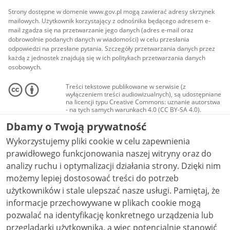
Strony dostępne w domenie www.gov.pl mogą zawierać adresy skrzynek
mailowych. Użytkownik korzystający z odnośnika będącego adresem e-
mail zgadza się na przetwarzanie jego danych (adres e-mail oraz
dobrowolnie podanych danych w wiadomości) w celu przesłania
odpowiedzi na przesłane pytania. Szczegóły przetwarzania danych przez
każdą z jednostek znajdują się w ich politykach przetwarzania danych
osobowych.
Treści tekstowe publikowane w serwisie (z
wyłączeniem treści audiowizualnych), są udostępniane
na licencji typu Creative Commons: uznanie autorstwa
- na tych samych warunkach 4.0 (CC BY-SA 4.0).
Materiały audiowizualne, w tym zdjęcia, materiały
Dbamy o Twoją prywatność
audio i wideo, są udostępniane na licencji typu
Creative Commons: uznanie autorstwa użycie
Wykorzystujemy pliki cookie w celu zapewnienia
niekomercyjne - bez utworów zależnych 4.0 (CC BY-
NC-ND 4.0), o ile nie jest to stwierdzone inaczej.
prawidłowego funkcjonowania naszej witryny oraz do
analizy ruchu i optymalizacji działania strony. Dzięki nim
możemy lepiej dostosować treści do potrzeb
użytkowników i stale ulepszać nasze usługi. Pamiętaj, że
informacje przechowywane w plikach cookie mogą
pozwalać na identyfikację konkretnego urządzenia lub
przeglądarki użytkownika, a więc potencjalnie stanowić