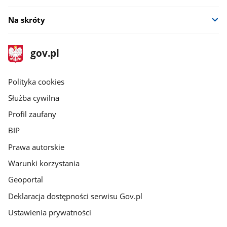
Na skróty
stopka
Strona
gov.pl
gov.pl
główna
gov.pl
Polityka cookies
Służba cywilna
Profil zaufany
BIP
Prawa autorskie
Warunki korzystania
Geoportal
Deklaracja dostępności serwisu Gov.pl
Ustawienia prywatności