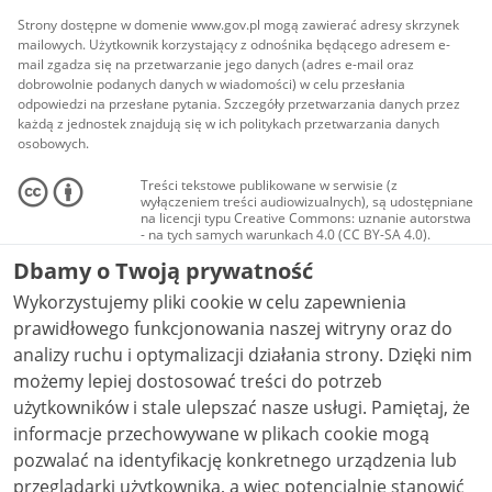
Strony dostępne w domenie www.gov.pl mogą zawierać adresy skrzynek
mailowych. Użytkownik korzystający z odnośnika będącego adresem e-
mail zgadza się na przetwarzanie jego danych (adres e-mail oraz
dobrowolnie podanych danych w wiadomości) w celu przesłania
odpowiedzi na przesłane pytania. Szczegóły przetwarzania danych przez
każdą z jednostek znajdują się w ich politykach przetwarzania danych
osobowych.
Treści tekstowe publikowane w serwisie (z
wyłączeniem treści audiowizualnych), są udostępniane
na licencji typu Creative Commons: uznanie autorstwa
- na tych samych warunkach 4.0 (CC BY-SA 4.0).
Materiały audiowizualne, w tym zdjęcia, materiały
Dbamy o Twoją prywatność
audio i wideo, są udostępniane na licencji typu
Creative Commons: uznanie autorstwa użycie
Wykorzystujemy pliki cookie w celu zapewnienia
niekomercyjne - bez utworów zależnych 4.0 (CC BY-
NC-ND 4.0), o ile nie jest to stwierdzone inaczej.
prawidłowego funkcjonowania naszej witryny oraz do
analizy ruchu i optymalizacji działania strony. Dzięki nim
możemy lepiej dostosować treści do potrzeb
użytkowników i stale ulepszać nasze usługi. Pamiętaj, że
informacje przechowywane w plikach cookie mogą
pozwalać na identyfikację konkretnego urządzenia lub
przeglądarki użytkownika, a więc potencjalnie stanowić