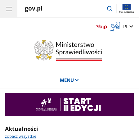
gov.pl
przejdź
do
wyszukiwar
Otwórz
Zmień 
PL
okno
z
tłumaczem
języka
migowego
MENU
Asystent
sędziego
Aktualności
zobacz wszystkie