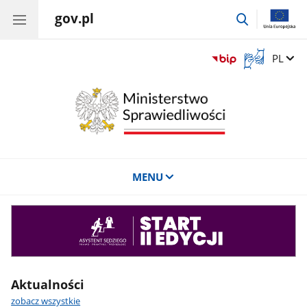
gov.pl
przejdź
do
wyszukiwar
Otwórz
Zmień 
PL
okno
z
tłumaczem
języka
migowego
MENU
Asystent
sędziego
Aktualności
zobacz wszystkie