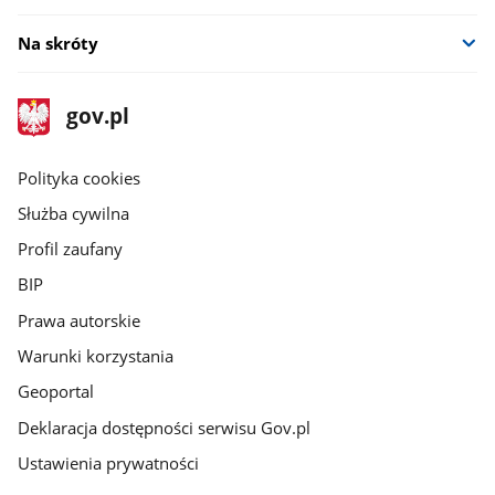
Na skróty
stopka
Strona
gov.pl
gov.pl
główna
gov.pl
Polityka cookies
Służba cywilna
Profil zaufany
BIP
Prawa autorskie
Warunki korzystania
Geoportal
Deklaracja dostępności serwisu Gov.pl
Ustawienia prywatności