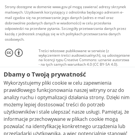
Strony dostępne w domenie www.gov.pl mogą zawierać adresy skrzynek
mailowych. Użytkownik korzystający z odnośnika będącego adresem e-
mail zgadza się na przetwarzanie jego danych (adres e-mail oraz
dobrowolnie podanych danych w wiadomości) w celu przesłania
odpowiedzi na przesłane pytania. Szczegóły przetwarzania danych przez
każdą z jednostek znajdują się w ich politykach przetwarzania danych
osobowych.
Treści tekstowe publikowane w serwisie (z
wyłączeniem treści audiowizualnych), są udostępniane
na licencji typu Creative Commons: uznanie autorstwa
- na tych samych warunkach 4.0 (CC BY-SA 4.0).
Materiały audiowizualne, w tym zdjęcia, materiały
Dbamy o Twoją prywatność
audio i wideo, są udostępniane na licencji typu
Creative Commons: uznanie autorstwa użycie
Wykorzystujemy pliki cookie w celu zapewnienia
niekomercyjne - bez utworów zależnych 4.0 (CC BY-
NC-ND 4.0), o ile nie jest to stwierdzone inaczej.
prawidłowego funkcjonowania naszej witryny oraz do
analizy ruchu i optymalizacji działania strony. Dzięki nim
możemy lepiej dostosować treści do potrzeb
użytkowników i stale ulepszać nasze usługi. Pamiętaj, że
informacje przechowywane w plikach cookie mogą
pozwalać na identyfikację konkretnego urządzenia lub
przeglądarki użytkownika, a więc potencjalnie stanowić