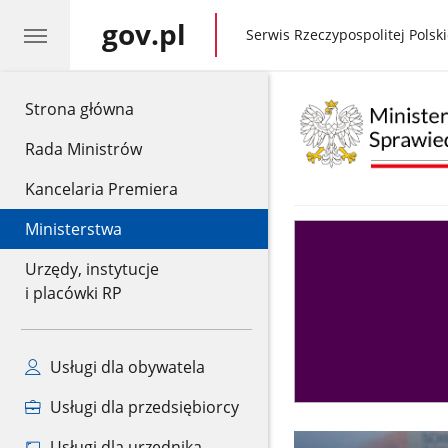
gov.pl
gov.pl
Serwis Rzeczypospolitej Polski
gov.pl
Strona główna
Rada Ministrów
Kancelaria Premiera
Ministerstwa
Asystent
sędziego
Urzędy, instytucje
i placówki RP
Usługi dla obywatela
Usługi dla przedsiębiorcy
Usługi dla urzędnika