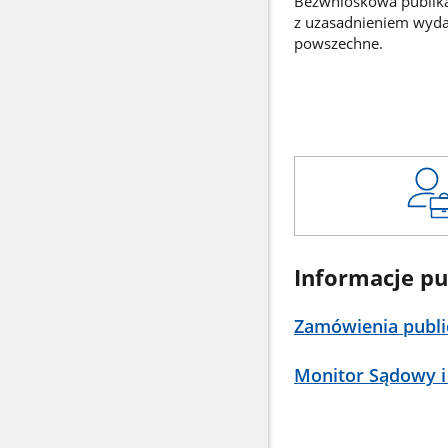
Bezwnioskowa publikac
z uzasadnieniem wyd
powszechne.
Informacje pu
Zamówienia publi
Monitor Sądowy i