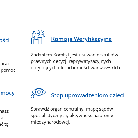
Komisja Weryfikacyjna
ości
Zadaniem Komisji jest usuwanie skutków
prawnych decyzji reprywatyzacyjnych
 oraz
dotyczących nieruchomości warszawskich.
y pomoc
zemocy
Stop uprowadzeniom dzieci
Sprawdź organ centralny, mapę sądów
nasz
specjalistycznych, aktywność na arenie
sz
międzynarodowej.
ć tę