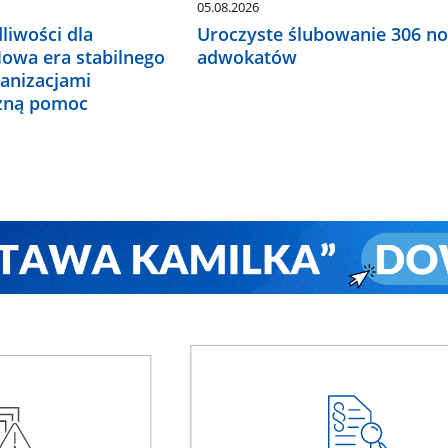
05.08.2026
liwości dla
Uroczyste ślubowanie 306 n
Nowa era stabilnego
adwokatów
ganizacjami
czną pomoc