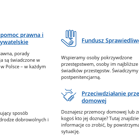
pomoc prawna i
Fundusz Sprawiedliw
ywatelskie
rawna, porady
Wspieramy osoby pokrzywdzone
ja są świadczone w
przestępstwem, osoby im najbliższe
 w Polsce – w każdym
świadków przestępstw. Świadczym
postpenitencjarną.
Przeciwdziałanie pr
domowej
Doznajesz przemocy domowej lub z
nujący sposób
kogoś kto jej doznaje? Tutaj znajdzie
 drodze dobrowolnych i
informacje co zrobić, by powstrzyma
sytuację.