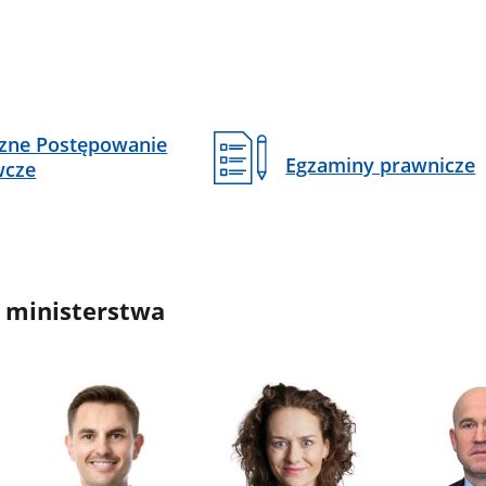
czne Postępowanie
Egzaminy prawnicze
wcze
 ministerstwa