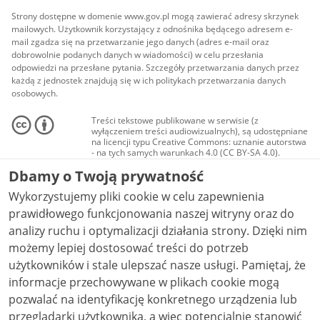
Strony dostępne w domenie www.gov.pl mogą zawierać adresy skrzynek
mailowych. Użytkownik korzystający z odnośnika będącego adresem e-
mail zgadza się na przetwarzanie jego danych (adres e-mail oraz
dobrowolnie podanych danych w wiadomości) w celu przesłania
odpowiedzi na przesłane pytania. Szczegóły przetwarzania danych przez
każdą z jednostek znajdują się w ich politykach przetwarzania danych
osobowych.
Treści tekstowe publikowane w serwisie (z
wyłączeniem treści audiowizualnych), są udostępniane
na licencji typu Creative Commons: uznanie autorstwa
- na tych samych warunkach 4.0 (CC BY-SA 4.0).
Materiały audiowizualne, w tym zdjęcia, materiały
Dbamy o Twoją prywatność
audio i wideo, są udostępniane na licencji typu
Creative Commons: uznanie autorstwa użycie
Wykorzystujemy pliki cookie w celu zapewnienia
niekomercyjne - bez utworów zależnych 4.0 (CC BY-
NC-ND 4.0), o ile nie jest to stwierdzone inaczej.
prawidłowego funkcjonowania naszej witryny oraz do
analizy ruchu i optymalizacji działania strony. Dzięki nim
możemy lepiej dostosować treści do potrzeb
użytkowników i stale ulepszać nasze usługi. Pamiętaj, że
informacje przechowywane w plikach cookie mogą
pozwalać na identyfikację konkretnego urządzenia lub
przeglądarki użytkownika, a więc potencjalnie stanowić