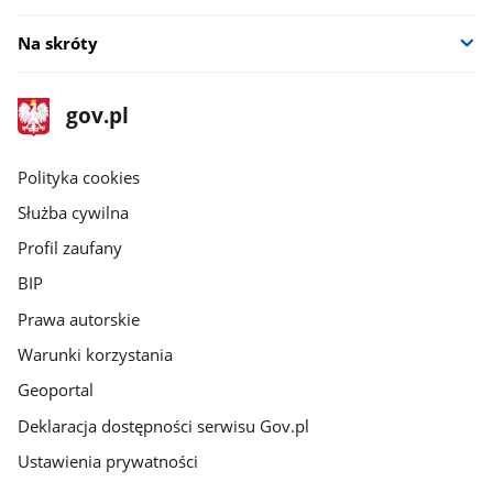
Na skróty
stopka
Strona
gov.pl
gov.pl
główna
gov.pl
Polityka cookies
Służba cywilna
Profil zaufany
BIP
Prawa autorskie
Warunki korzystania
Geoportal
Deklaracja dostępności serwisu Gov.pl
Ustawienia prywatności