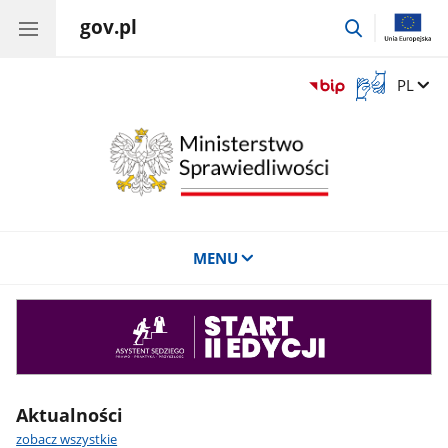
gov.pl
przejdź
do
wyszukiwar
Otwórz
Zmień 
PL
okno
z
tłumaczem
języka
migowego
MENU
Asystent
sędziego
Aktualności
zobacz wszystkie