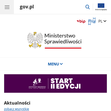
gov.pl
przejdź
do
wyszukiwar
Otwórz
Zmień 
PL
okno
z
tłumaczem
języka
migowego
MENU
Asystent
sędziego
Aktualności
zobacz wszystkie