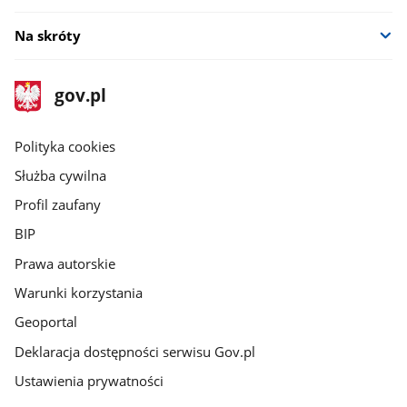
Na skróty
stopka
Strona
gov.pl
gov.pl
główna
gov.pl
Polityka cookies
Służba cywilna
Profil zaufany
BIP
Prawa autorskie
Warunki korzystania
Geoportal
Deklaracja dostępności serwisu Gov.pl
Ustawienia prywatności