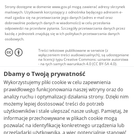
Strony dostępne w domenie www.gov.pl mogą zawierać adresy skrzynek
mailowych. Użytkownik korzystający z odnośnika będącego adresem e-
mail zgadza się na przetwarzanie jego danych (adres e-mail oraz
dobrowolnie podanych danych w wiadomości) w celu przesłania
odpowiedzi na przesłane pytania. Szczegóły przetwarzania danych przez
każdą z jednostek znajdują się w ich politykach przetwarzania danych
osobowych.
Treści tekstowe publikowane w serwisie (z
wyłączeniem treści audiowizualnych), są udostępniane
na licencji typu Creative Commons: uznanie autorstwa
- na tych samych warunkach 4.0 (CC BY-SA 4.0).
Materiały audiowizualne, w tym zdjęcia, materiały
Dbamy o Twoją prywatność
audio i wideo, są udostępniane na licencji typu
Creative Commons: uznanie autorstwa użycie
Wykorzystujemy pliki cookie w celu zapewnienia
niekomercyjne - bez utworów zależnych 4.0 (CC BY-
NC-ND 4.0), o ile nie jest to stwierdzone inaczej.
prawidłowego funkcjonowania naszej witryny oraz do
analizy ruchu i optymalizacji działania strony. Dzięki nim
możemy lepiej dostosować treści do potrzeb
użytkowników i stale ulepszać nasze usługi. Pamiętaj, że
informacje przechowywane w plikach cookie mogą
pozwalać na identyfikację konkretnego urządzenia lub
przeglądarki użytkownika, a więc potencjalnie stanowić