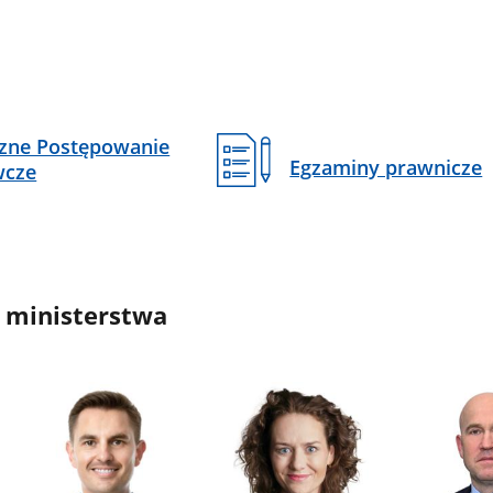
czne Postępowanie
Egzaminy prawnicze
wcze
 ministerstwa