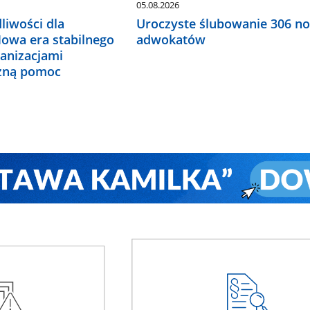
05.08.2026
liwości dla
Uroczyste ślubowanie 306 n
Nowa era stabilnego
adwokatów
ganizacjami
czną pomoc