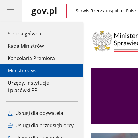
gov.pl
gov.pl
Serwis Rzeczypospolitej Polski
gov.pl
Strona główna
Rada Ministrów
Kancelaria Premiera
Ministerstwa
Asystent
sędziego
Urzędy, instytucje
i placówki RP
Usługi dla obywatela
Usługi dla przedsiębiorcy
Usługi dla urzędnika