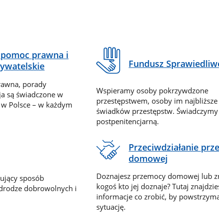
pomoc prawna i
Fundusz Sprawiedliw
ywatelskie
rawna, porady
Wspieramy osoby pokrzywdzone
ja są świadczone w
przestępstwem, osoby im najbliższe
 w Polsce – w każdym
świadków przestępstw. Świadczym
postpenitencjarną.
Przeciwdziałanie pr
domowej
Doznajesz przemocy domowej lub z
nujący sposób
kogoś kto jej doznaje? Tutaj znajdzie
 drodze dobrowolnych i
informacje co zrobić, by powstrzyma
sytuację.