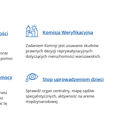
Komisja Weryfikacyjna
ości
Zadaniem Komisji jest usuwanie skutków
prawnych decyzji reprywatyzacyjnych
 oraz
dotyczących nieruchomości warszawskich.
y pomoc
zemocy
Stop uprowadzeniom dzieci
Sprawdź organ centralny, mapę sądów
nasz
specjalistycznych, aktywność na arenie
sz
międzynarodowej.
ć tę