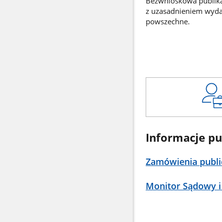
Bezwnioskowa publikac
z uzasadnieniem wyd
powszechne.
Informacje pu
Zamówienia publi
Monitor Sądowy i