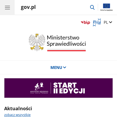
gov.pl
przejdź
do
wyszukiwar
Otwórz
Zmień 
PL
okno
z
tłumaczem
języka
migowego
MENU
Asystent
sędziego
Aktualności
zobacz wszystkie