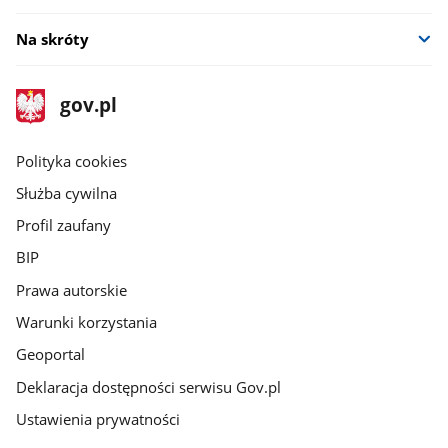
Na skróty
stopka
Strona
gov.pl
gov.pl
główna
gov.pl
Polityka cookies
Służba cywilna
Profil zaufany
BIP
Prawa autorskie
Warunki korzystania
Geoportal
Deklaracja dostępności serwisu Gov.pl
Ustawienia prywatności