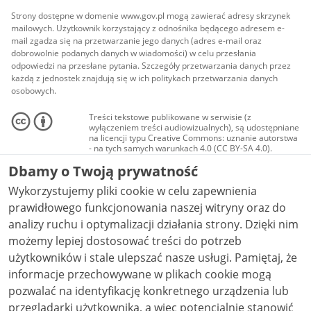
Strony dostępne w domenie www.gov.pl mogą zawierać adresy skrzynek
mailowych. Użytkownik korzystający z odnośnika będącego adresem e-
mail zgadza się na przetwarzanie jego danych (adres e-mail oraz
dobrowolnie podanych danych w wiadomości) w celu przesłania
odpowiedzi na przesłane pytania. Szczegóły przetwarzania danych przez
każdą z jednostek znajdują się w ich politykach przetwarzania danych
osobowych.
Treści tekstowe publikowane w serwisie (z
wyłączeniem treści audiowizualnych), są udostępniane
na licencji typu Creative Commons: uznanie autorstwa
- na tych samych warunkach 4.0 (CC BY-SA 4.0).
Materiały audiowizualne, w tym zdjęcia, materiały
Dbamy o Twoją prywatność
audio i wideo, są udostępniane na licencji typu
Creative Commons: uznanie autorstwa użycie
Wykorzystujemy pliki cookie w celu zapewnienia
niekomercyjne - bez utworów zależnych 4.0 (CC BY-
NC-ND 4.0), o ile nie jest to stwierdzone inaczej.
prawidłowego funkcjonowania naszej witryny oraz do
analizy ruchu i optymalizacji działania strony. Dzięki nim
możemy lepiej dostosować treści do potrzeb
użytkowników i stale ulepszać nasze usługi. Pamiętaj, że
informacje przechowywane w plikach cookie mogą
pozwalać na identyfikację konkretnego urządzenia lub
przeglądarki użytkownika, a więc potencjalnie stanowić