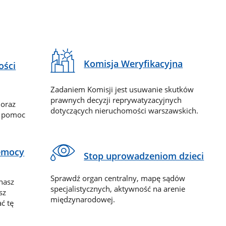
Komisja Weryfikacyjna
ości
Zadaniem Komisji jest usuwanie skutków
prawnych decyzji reprywatyzacyjnych
 oraz
dotyczących nieruchomości warszawskich.
y pomoc
zemocy
Stop uprowadzeniom dzieci
Sprawdź organ centralny, mapę sądów
nasz
specjalistycznych, aktywność na arenie
sz
międzynarodowej.
ć tę