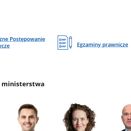
czne Postępowanie
Egzaminy prawnicze
wcze
 ministerstwa