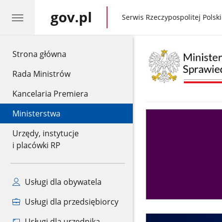
gov.pl
gov.pl
Serwis Rzeczypospolitej Polski
gov.pl
Strona główna
Rada Ministrów
Kancelaria Premiera
Ministerstwa
Asystent
sędziego
Urzędy, instytucje
i placówki RP
Usługi dla obywatela
Usługi dla przedsiębiorcy
Usługi dla urzędnika