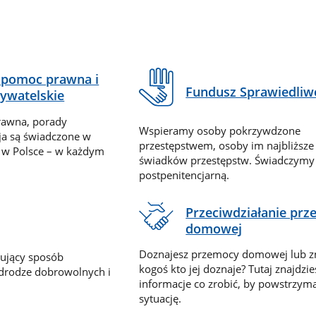
pomoc prawna i
Fundusz Sprawiedliw
ywatelskie
rawna, porady
Wspieramy osoby pokrzywdzone
ja są świadczone w
przestępstwem, osoby im najbliższe
 w Polsce – w każdym
świadków przestępstw. Świadczym
postpenitencjarną.
Przeciwdziałanie pr
domowej
Doznajesz przemocy domowej lub z
nujący sposób
kogoś kto jej doznaje? Tutaj znajdzie
 drodze dobrowolnych i
informacje co zrobić, by powstrzyma
sytuację.