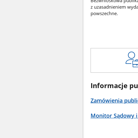
Bezwnioskowa publikac
z uzasadnieniem wyd
powszechne.
Informacje pu
Zamówienia publi
Monitor Sądowy i