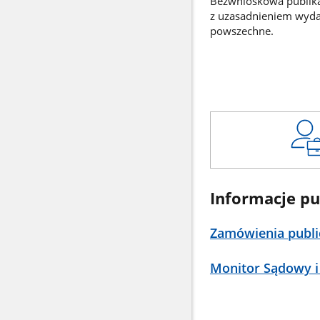
Bezwnioskowa publikac
z uzasadnieniem wyd
powszechne.
Informacje pu
Zamówienia publi
Monitor Sądowy i