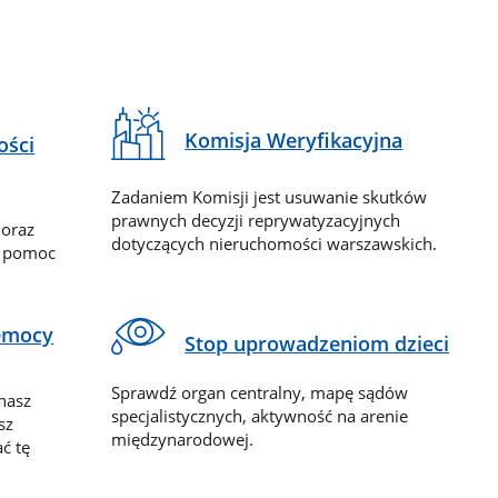
Komisja Weryfikacyjna
ości
Zadaniem Komisji jest usuwanie skutków
prawnych decyzji reprywatyzacyjnych
 oraz
dotyczących nieruchomości warszawskich.
y pomoc
zemocy
Stop uprowadzeniom dzieci
Sprawdź organ centralny, mapę sądów
nasz
specjalistycznych, aktywność na arenie
sz
międzynarodowej.
ć tę