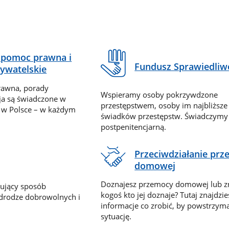
pomoc prawna i
Fundusz Sprawiedliw
ywatelskie
rawna, porady
Wspieramy osoby pokrzywdzone
ja są świadczone w
przestępstwem, osoby im najbliższe
 w Polsce – w każdym
świadków przestępstw. Świadczym
postpenitencjarną.
Przeciwdziałanie pr
domowej
Doznajesz przemocy domowej lub z
nujący sposób
kogoś kto jej doznaje? Tutaj znajdzie
 drodze dobrowolnych i
informacje co zrobić, by powstrzyma
sytuację.