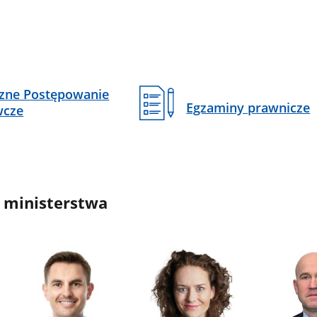
czne Postępowanie
Egzaminy prawnicze
wcze
 ministerstwa