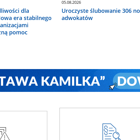
05.08.2026
liwości dla
Uroczyste ślubowanie 306 n
Nowa era stabilnego
adwokatów
ganizacjami
czną pomoc