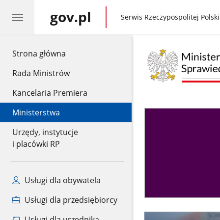
gov.pl
gov.pl
Serwis Rzeczypospolitej Polski
gov.pl
Strona główna
Rada Ministrów
Kancelaria Premiera
Ministerstwa
Asystent
sędziego
Urzędy, instytucje
i placówki RP
Usługi dla obywatela
Usługi dla przedsiębiorcy
Usługi dla urzędnika