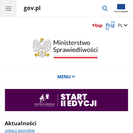
gov.pl
przejdź
do
wyszukiwar
Otwórz
Zmień 
PL
okno
z
tłumaczem
języka
migowego
MENU
Asystent
sędziego
Aktualności
zobacz wszystkie