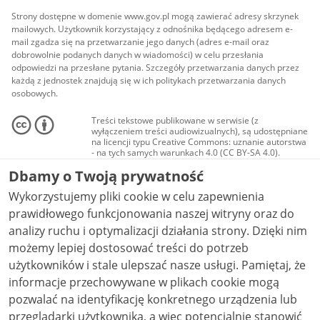
Strony dostępne w domenie www.gov.pl mogą zawierać adresy skrzynek
mailowych. Użytkownik korzystający z odnośnika będącego adresem e-
mail zgadza się na przetwarzanie jego danych (adres e-mail oraz
dobrowolnie podanych danych w wiadomości) w celu przesłania
odpowiedzi na przesłane pytania. Szczegóły przetwarzania danych przez
każdą z jednostek znajdują się w ich politykach przetwarzania danych
osobowych.
Treści tekstowe publikowane w serwisie (z
wyłączeniem treści audiowizualnych), są udostępniane
na licencji typu Creative Commons: uznanie autorstwa
- na tych samych warunkach 4.0 (CC BY-SA 4.0).
Materiały audiowizualne, w tym zdjęcia, materiały
Dbamy o Twoją prywatność
audio i wideo, są udostępniane na licencji typu
Creative Commons: uznanie autorstwa użycie
Wykorzystujemy pliki cookie w celu zapewnienia
niekomercyjne - bez utworów zależnych 4.0 (CC BY-
NC-ND 4.0), o ile nie jest to stwierdzone inaczej.
prawidłowego funkcjonowania naszej witryny oraz do
analizy ruchu i optymalizacji działania strony. Dzięki nim
możemy lepiej dostosować treści do potrzeb
użytkowników i stale ulepszać nasze usługi. Pamiętaj, że
informacje przechowywane w plikach cookie mogą
pozwalać na identyfikację konkretnego urządzenia lub
przeglądarki użytkownika, a więc potencjalnie stanowić