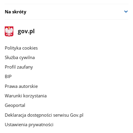
Na skróty
stopka
Strona
gov.pl
gov.pl
główna
gov.pl
Polityka cookies
Służba cywilna
Profil zaufany
BIP
Prawa autorskie
Warunki korzystania
Geoportal
Deklaracja dostępności serwisu Gov.pl
Ustawienia prywatności