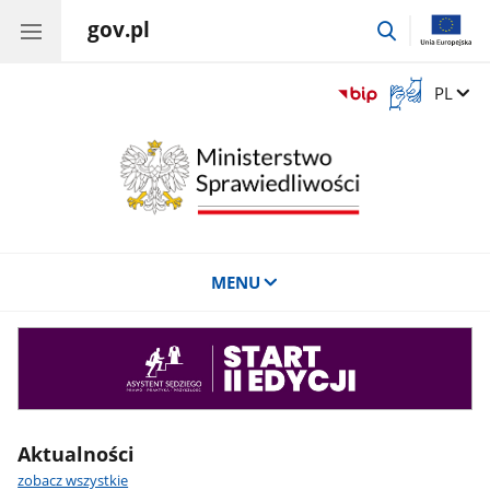
gov.pl
przejdź
do
wyszukiwar
Otwórz
Zmień 
PL
okno
z
tłumaczem
języka
migowego
MENU
Asystent
sędziego
Aktualności
zobacz wszystkie