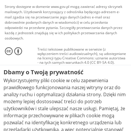
Strony dostępne w domenie www.gov.pl mogą zawierać adresy skrzynek
mailowych. Użytkownik korzystający z odnośnika będącego adresem e-
mail zgadza się na przetwarzanie jego danych (adres e-mail oraz
dobrowolnie podanych danych w wiadomości) w celu przesłania
odpowiedzi na przesłane pytania. Szczegóły przetwarzania danych przez
każdą z jednostek znajdują się w ich politykach przetwarzania danych
osobowych.
Treści tekstowe publikowane w serwisie (z
wyłączeniem treści audiowizualnych), są udostępniane
na licencji typu Creative Commons: uznanie autorstwa
- na tych samych warunkach 4.0 (CC BY-SA 4.0).
Materiały audiowizualne, w tym zdjęcia, materiały
Dbamy o Twoją prywatność
audio i wideo, są udostępniane na licencji typu
Creative Commons: uznanie autorstwa użycie
Wykorzystujemy pliki cookie w celu zapewnienia
niekomercyjne - bez utworów zależnych 4.0 (CC BY-
NC-ND 4.0), o ile nie jest to stwierdzone inaczej.
prawidłowego funkcjonowania naszej witryny oraz do
analizy ruchu i optymalizacji działania strony. Dzięki nim
możemy lepiej dostosować treści do potrzeb
użytkowników i stale ulepszać nasze usługi. Pamiętaj, że
informacje przechowywane w plikach cookie mogą
pozwalać na identyfikację konkretnego urządzenia lub
przeglądarki użytkownika, a więc potencjalnie stanowić