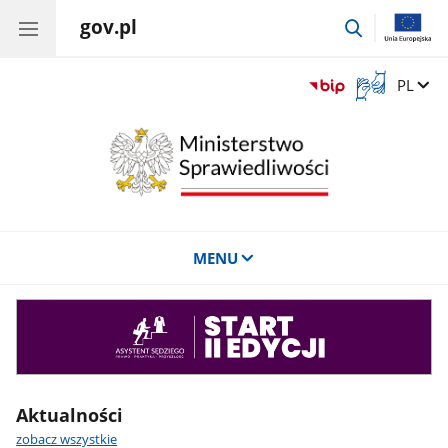
gov.pl
przejdź
do
wyszukiwar
Otwórz
Zmień 
PL
okno
z
tłumaczem
języka
migowego
MENU
Asystent
sędziego
Aktualności
zobacz wszystkie