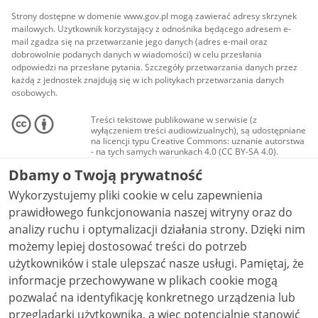
Strony dostępne w domenie www.gov.pl mogą zawierać adresy skrzynek
mailowych. Użytkownik korzystający z odnośnika będącego adresem e-
mail zgadza się na przetwarzanie jego danych (adres e-mail oraz
dobrowolnie podanych danych w wiadomości) w celu przesłania
odpowiedzi na przesłane pytania. Szczegóły przetwarzania danych przez
każdą z jednostek znajdują się w ich politykach przetwarzania danych
osobowych.
Treści tekstowe publikowane w serwisie (z
wyłączeniem treści audiowizualnych), są udostępniane
na licencji typu Creative Commons: uznanie autorstwa
- na tych samych warunkach 4.0 (CC BY-SA 4.0).
Materiały audiowizualne, w tym zdjęcia, materiały
Dbamy o Twoją prywatność
audio i wideo, są udostępniane na licencji typu
Creative Commons: uznanie autorstwa użycie
Wykorzystujemy pliki cookie w celu zapewnienia
niekomercyjne - bez utworów zależnych 4.0 (CC BY-
NC-ND 4.0), o ile nie jest to stwierdzone inaczej.
prawidłowego funkcjonowania naszej witryny oraz do
analizy ruchu i optymalizacji działania strony. Dzięki nim
możemy lepiej dostosować treści do potrzeb
użytkowników i stale ulepszać nasze usługi. Pamiętaj, że
informacje przechowywane w plikach cookie mogą
pozwalać na identyfikację konkretnego urządzenia lub
przeglądarki użytkownika, a więc potencjalnie stanowić