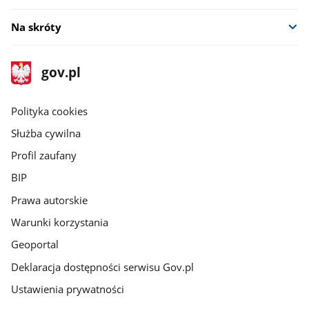
Na skróty
stopka
Strona
gov.pl
gov.pl
główna
gov.pl
Polityka cookies
Służba cywilna
Profil zaufany
BIP
Prawa autorskie
Warunki korzystania
Geoportal
Deklaracja dostępności serwisu Gov.pl
Ustawienia prywatności