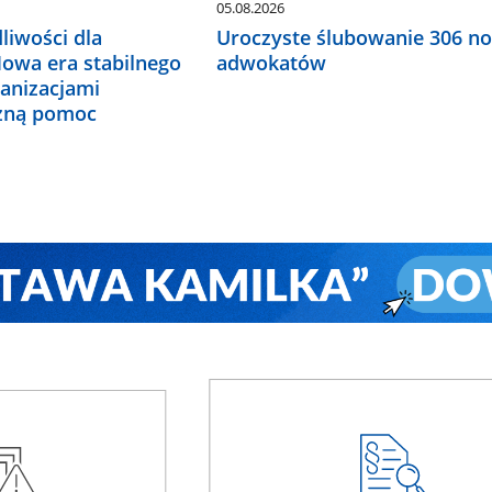
05.08.2026
liwości dla
Uroczyste ślubowanie 306 n
Nowa era stabilnego
adwokatów
ganizacjami
czną pomoc