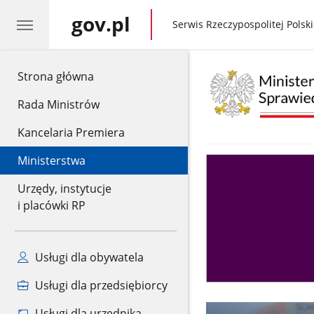
gov.pl
gov.pl
Serwis Rzeczypospolitej Polski
gov.pl
Strona główna
Rada Ministrów
Kancelaria Premiera
Ministerstwa
Asystent
sędziego
Urzędy, instytucje
i placówki RP
Usługi dla obywatela
Usługi dla przedsiębiorcy
Usługi dla urzędnika