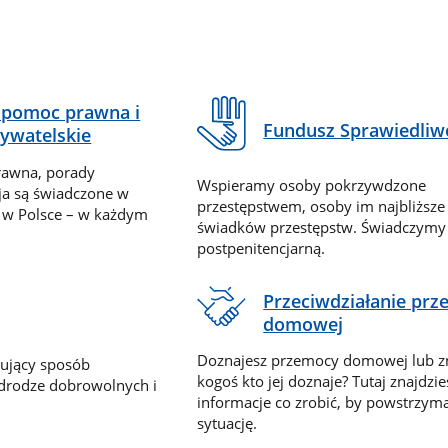
pomoc prawna i
Fundusz Sprawiedliw
ywatelskie
rawna, porady
Wspieramy osoby pokrzywdzone
ja są świadczone w
przestępstwem, osoby im najbliższe
 w Polsce – w każdym
świadków przestępstw. Świadczym
postpenitencjarną.
Przeciwdziałanie pr
domowej
Doznajesz przemocy domowej lub z
nujący sposób
kogoś kto jej doznaje? Tutaj znajdzie
 drodze dobrowolnych i
informacje co zrobić, by powstrzyma
sytuację.