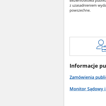
Bezwnioskowa publikac
z uzasadnieniem wyd
powszechne.
Informacje pu
Zamówienia publi
Monitor Sądowy i