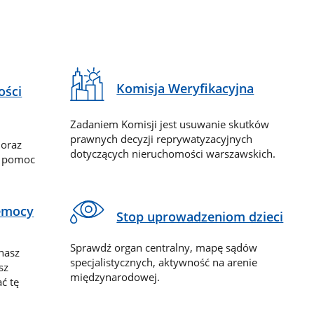
Komisja Weryfikacyjna
ości
Zadaniem Komisji jest usuwanie skutków
prawnych decyzji reprywatyzacyjnych
 oraz
dotyczących nieruchomości warszawskich.
y pomoc
zemocy
Stop uprowadzeniom dzieci
Sprawdź organ centralny, mapę sądów
nasz
specjalistycznych, aktywność na arenie
sz
międzynarodowej.
ć tę