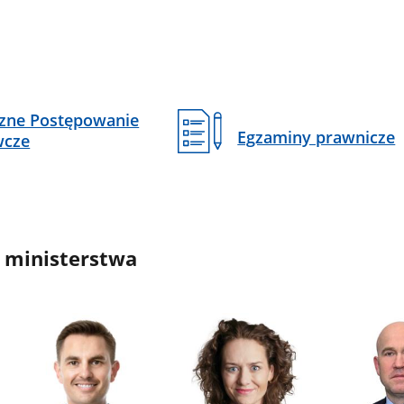
czne Postępowanie
Egzaminy prawnicze
wcze
 ministerstwa