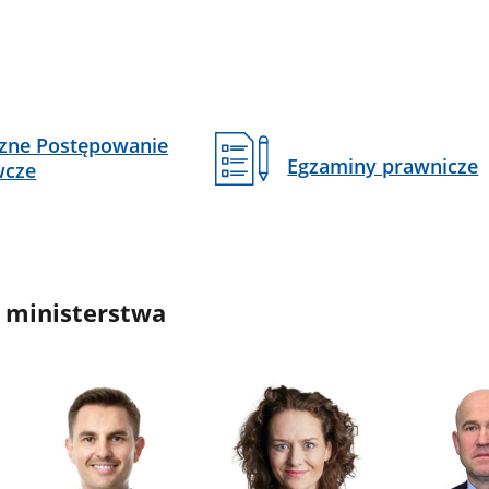
czne Postępowanie
Egzaminy prawnicze
wcze
 ministerstwa