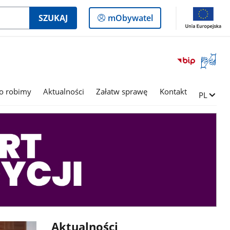
Logowanie
SZUKAJ
mObywatel
do
panelu
Otwórz
okno
z
tłumac
o robimy
Aktualności
Załatw sprawę
Kontakt
Zmień ję
PL
języka
migowe
Aktualności