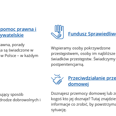
pomoc prawna i
Fundusz Sprawiedliw
ywatelskie
rawna, porady
Wspieramy osoby pokrzywdzone
ja są świadczone w
przestępstwem, osoby im najbliższe
 w Polsce – w każdym
świadków przestępstw. Świadczym
postpenitencjarną.
Przeciwdziałanie pr
domowej
Doznajesz przemocy domowej lub z
nujący sposób
kogoś kto jej doznaje? Tutaj znajdzie
 drodze dobrowolnych i
informacje co zrobić, by powstrzyma
sytuację.