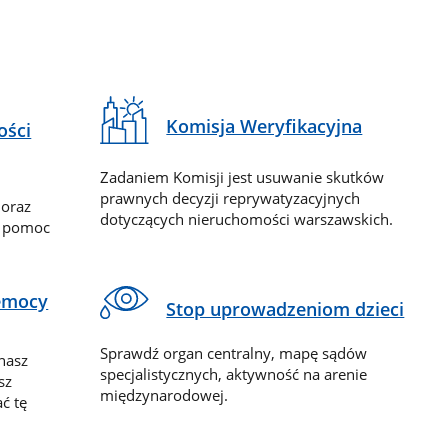
Komisja Weryfikacyjna
ości
Zadaniem Komisji jest usuwanie skutków
prawnych decyzji reprywatyzacyjnych
 oraz
dotyczących nieruchomości warszawskich.
y pomoc
zemocy
Stop uprowadzeniom dzieci
Sprawdź organ centralny, mapę sądów
nasz
specjalistycznych, aktywność na arenie
sz
międzynarodowej.
ć tę