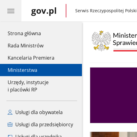
gov.pl
gov.pl
Serwis Rzeczypospolitej Polski
gov.pl
Strona główna
Rada Ministrów
Kancelaria Premiera
Ministerstwa
Asystent
sędziego
Urzędy, instytucje
i placówki RP
Usługi dla obywatela
Usługi dla przedsiębiorcy
Usługi dla urzędnika