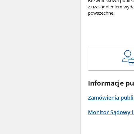
Bezwnioskowa publikac
z uzasadnieniem wyd
powszechne.
Informacje pu
Zamówienia publi
Monitor Sądowy i