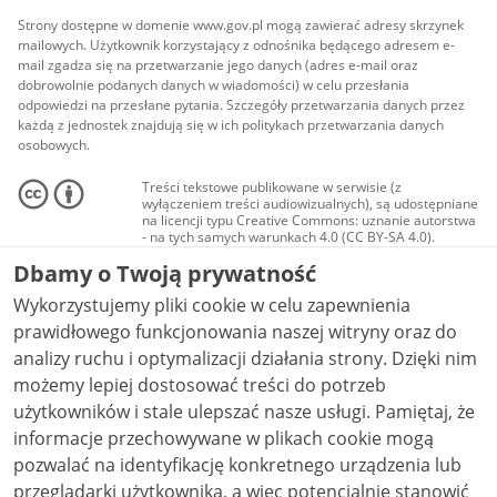
Strony dostępne w domenie www.gov.pl mogą zawierać adresy skrzynek
mailowych. Użytkownik korzystający z odnośnika będącego adresem e-
mail zgadza się na przetwarzanie jego danych (adres e-mail oraz
dobrowolnie podanych danych w wiadomości) w celu przesłania
odpowiedzi na przesłane pytania. Szczegóły przetwarzania danych przez
każdą z jednostek znajdują się w ich politykach przetwarzania danych
osobowych.
Treści tekstowe publikowane w serwisie (z
wyłączeniem treści audiowizualnych), są udostępniane
na licencji typu Creative Commons: uznanie autorstwa
- na tych samych warunkach 4.0 (CC BY-SA 4.0).
Materiały audiowizualne, w tym zdjęcia, materiały
Dbamy o Twoją prywatność
audio i wideo, są udostępniane na licencji typu
Creative Commons: uznanie autorstwa użycie
Wykorzystujemy pliki cookie w celu zapewnienia
niekomercyjne - bez utworów zależnych 4.0 (CC BY-
NC-ND 4.0), o ile nie jest to stwierdzone inaczej.
prawidłowego funkcjonowania naszej witryny oraz do
analizy ruchu i optymalizacji działania strony. Dzięki nim
możemy lepiej dostosować treści do potrzeb
użytkowników i stale ulepszać nasze usługi. Pamiętaj, że
informacje przechowywane w plikach cookie mogą
pozwalać na identyfikację konkretnego urządzenia lub
przeglądarki użytkownika, a więc potencjalnie stanowić