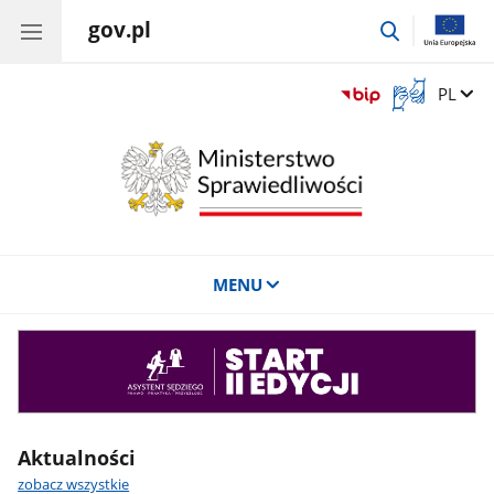
gov.pl
przejdź
do
wyszukiwar
Otwórz
Zmień 
PL
okno
z
tłumaczem
języka
migowego
MENU
Asystent
sędziego
Aktualności
zobacz wszystkie