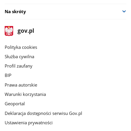
Na skróty
stopka
Strona
gov.pl
gov.pl
główna
gov.pl
Polityka cookies
Służba cywilna
Profil zaufany
BIP
Prawa autorskie
Warunki korzystania
Geoportal
Deklaracja dostępności serwisu Gov.pl
Ustawienia prywatności