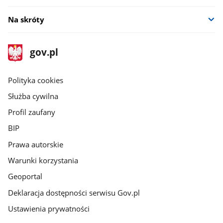
Na skróty
stopka
Strona
gov.pl
gov.pl
główna
gov.pl
Polityka cookies
Służba cywilna
Profil zaufany
BIP
Prawa autorskie
Warunki korzystania
Geoportal
Deklaracja dostępności serwisu Gov.pl
Ustawienia prywatności