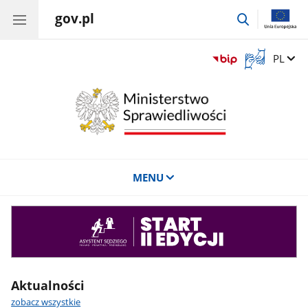
gov.pl
przejdź
do
wyszukiwar
Otwórz
Zmień 
PL
okno
z
tłumaczem
języka
migowego
MENU
Asystent
sędziego
Aktualności
zobacz wszystkie