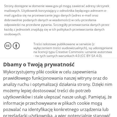
Strony dostępne w domenie www.gov.pl mogą zawierać adresy skrzynek
mailowych. Użytkownik korzystający z odnośnika będącego adresem e-
mail zgadza się na przetwarzanie jego danych (adres e-mail oraz
dobrowolnie podanych danych w wiadomości) w celu przesłania
odpowiedzi na przesłane pytania. Szczegóły przetwarzania danych przez
każdą z jednostek znajdują się w ich politykach przetwarzania danych
osobowych.
Treści tekstowe publikowane w serwisie (z
wyłączeniem treści audiowizualnych), są udostępniane
na licencji typu Creative Commons: uznanie autorstwa
- na tych samych warunkach 4.0 (CC BY-SA 4.0).
Materiały audiowizualne, w tym zdjęcia, materiały
Dbamy o Twoją prywatność
audio i wideo, są udostępniane na licencji typu
Creative Commons: uznanie autorstwa użycie
Wykorzystujemy pliki cookie w celu zapewnienia
niekomercyjne - bez utworów zależnych 4.0 (CC BY-
NC-ND 4.0), o ile nie jest to stwierdzone inaczej.
prawidłowego funkcjonowania naszej witryny oraz do
analizy ruchu i optymalizacji działania strony. Dzięki nim
możemy lepiej dostosować treści do potrzeb
użytkowników i stale ulepszać nasze usługi. Pamiętaj, że
informacje przechowywane w plikach cookie mogą
pozwalać na identyfikację konkretnego urządzenia lub
przeglądarki użytkownika, a więc potencjalnie stanowić