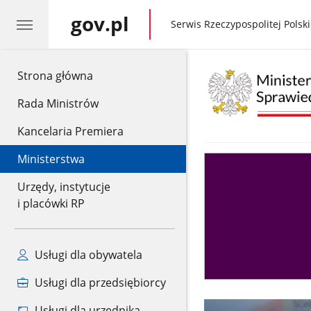
gov.pl
gov.pl
Serwis Rzeczypospolitej Polski
gov.pl
Strona główna
Rada Ministrów
Kancelaria Premiera
Ministerstwa
Asystent
sędziego
Urzędy, instytucje
i placówki RP
Usługi dla obywatela
Usługi dla przedsiębiorcy
Usługi dla urzędnika