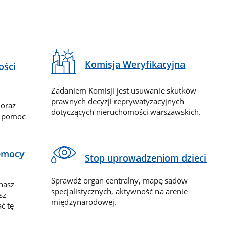
Komisja Weryfikacyjna
ości
Zadaniem Komisji jest usuwanie skutków
prawnych decyzji reprywatyzacyjnych
 oraz
dotyczących nieruchomości warszawskich.
y pomoc
zemocy
Stop uprowadzeniom dzieci
Sprawdź organ centralny, mapę sądów
nasz
specjalistycznych, aktywność na arenie
sz
międzynarodowej.
ć tę