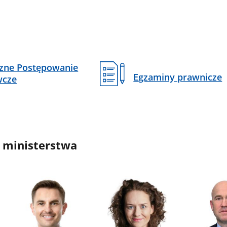
czne Postępowanie
Egzaminy prawnicze
wcze
 ministerstwa