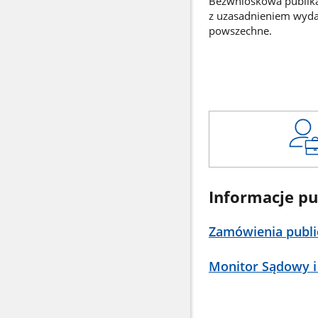
Bezwnioskowa publikac
z uzasadnieniem wyd
powszechne.
Informacje pu
Zamówienia publi
Monitor Sądowy i