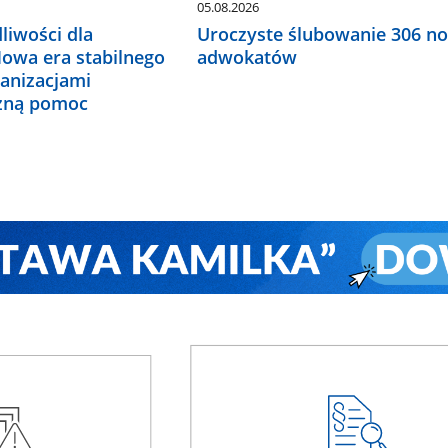
05.08.2026
liwości dla
Uroczyste ślubowanie 306 n
Nowa era stabilnego
adwokatów
ganizacjami
czną pomoc