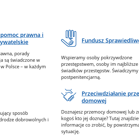
pomoc prawna i
Fundusz Sprawiedliw
ywatelskie
rawna, porady
Wspieramy osoby pokrzywdzone
ja są świadczone w
przestępstwem, osoby im najbliższe
 w Polsce – w każdym
świadków przestępstw. Świadczym
postpenitencjarną.
Przeciwdziałanie pr
domowej
Doznajesz przemocy domowej lub z
nujący sposób
kogoś kto jej doznaje? Tutaj znajdzie
 drodze dobrowolnych i
informacje co zrobić, by powstrzyma
sytuację.