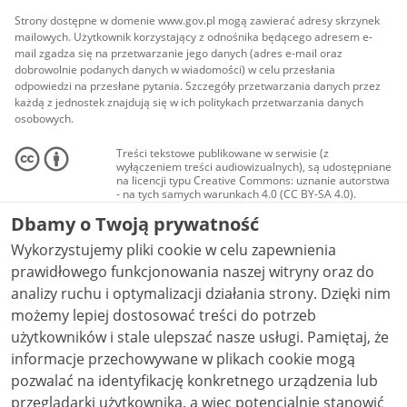
Strony dostępne w domenie www.gov.pl mogą zawierać adresy skrzynek
mailowych. Użytkownik korzystający z odnośnika będącego adresem e-
mail zgadza się na przetwarzanie jego danych (adres e-mail oraz
dobrowolnie podanych danych w wiadomości) w celu przesłania
odpowiedzi na przesłane pytania. Szczegóły przetwarzania danych przez
każdą z jednostek znajdują się w ich politykach przetwarzania danych
osobowych.
Treści tekstowe publikowane w serwisie (z
wyłączeniem treści audiowizualnych), są udostępniane
na licencji typu Creative Commons: uznanie autorstwa
- na tych samych warunkach 4.0 (CC BY-SA 4.0).
Materiały audiowizualne, w tym zdjęcia, materiały
Dbamy o Twoją prywatność
audio i wideo, są udostępniane na licencji typu
Creative Commons: uznanie autorstwa użycie
Wykorzystujemy pliki cookie w celu zapewnienia
niekomercyjne - bez utworów zależnych 4.0 (CC BY-
NC-ND 4.0), o ile nie jest to stwierdzone inaczej.
prawidłowego funkcjonowania naszej witryny oraz do
analizy ruchu i optymalizacji działania strony. Dzięki nim
możemy lepiej dostosować treści do potrzeb
użytkowników i stale ulepszać nasze usługi. Pamiętaj, że
informacje przechowywane w plikach cookie mogą
pozwalać na identyfikację konkretnego urządzenia lub
przeglądarki użytkownika, a więc potencjalnie stanowić