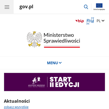
gov.pl
przejdź
do
wyszukiwar
Otwórz
Zmień 
PL
okno
z
tłumaczem
języka
migowego
MENU
Asystent
sędziego
Aktualności
zobacz wszystkie