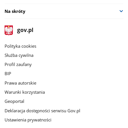
Na skróty
stopka
Strona
gov.pl
gov.pl
główna
gov.pl
Polityka cookies
Służba cywilna
Profil zaufany
BIP
Prawa autorskie
Warunki korzystania
Geoportal
Deklaracja dostępności serwisu Gov.pl
Ustawienia prywatności