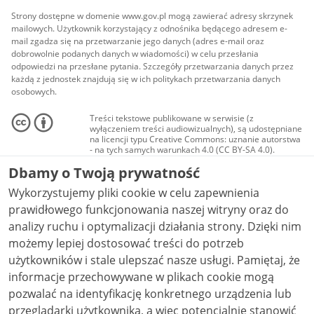
Strony dostępne w domenie www.gov.pl mogą zawierać adresy skrzynek
mailowych. Użytkownik korzystający z odnośnika będącego adresem e-
mail zgadza się na przetwarzanie jego danych (adres e-mail oraz
dobrowolnie podanych danych w wiadomości) w celu przesłania
odpowiedzi na przesłane pytania. Szczegóły przetwarzania danych przez
każdą z jednostek znajdują się w ich politykach przetwarzania danych
osobowych.
Treści tekstowe publikowane w serwisie (z
wyłączeniem treści audiowizualnych), są udostępniane
na licencji typu Creative Commons: uznanie autorstwa
- na tych samych warunkach 4.0 (CC BY-SA 4.0).
Materiały audiowizualne, w tym zdjęcia, materiały
Dbamy o Twoją prywatność
audio i wideo, są udostępniane na licencji typu
Creative Commons: uznanie autorstwa użycie
Wykorzystujemy pliki cookie w celu zapewnienia
niekomercyjne - bez utworów zależnych 4.0 (CC BY-
NC-ND 4.0), o ile nie jest to stwierdzone inaczej.
prawidłowego funkcjonowania naszej witryny oraz do
analizy ruchu i optymalizacji działania strony. Dzięki nim
możemy lepiej dostosować treści do potrzeb
użytkowników i stale ulepszać nasze usługi. Pamiętaj, że
informacje przechowywane w plikach cookie mogą
pozwalać na identyfikację konkretnego urządzenia lub
przeglądarki użytkownika, a więc potencjalnie stanowić