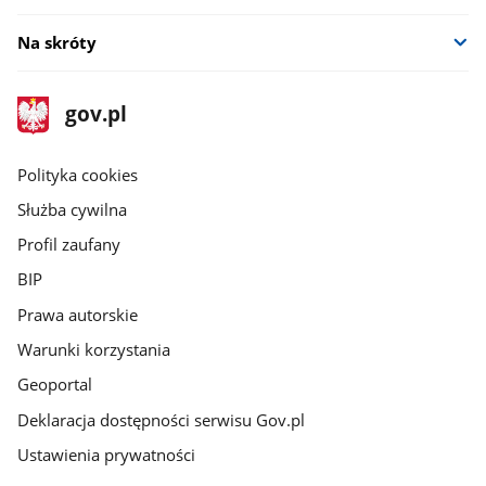
Na skróty
stopka
Strona
gov.pl
gov.pl
główna
gov.pl
Polityka cookies
Służba cywilna
Profil zaufany
BIP
Prawa autorskie
Warunki korzystania
Geoportal
Deklaracja dostępności serwisu Gov.pl
Ustawienia prywatności