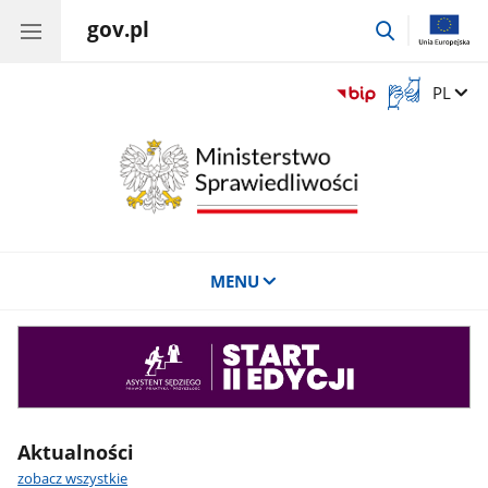
gov.pl
przejdź
do
wyszukiwar
Otwórz
Zmień 
PL
okno
z
tłumaczem
języka
migowego
MENU
Asystent
sędziego
Aktualności
zobacz wszystkie