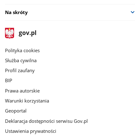
Na skróty
stopka
Strona
gov.pl
gov.pl
główna
gov.pl
Polityka cookies
Służba cywilna
Profil zaufany
BIP
Prawa autorskie
Warunki korzystania
Geoportal
Deklaracja dostępności serwisu Gov.pl
Ustawienia prywatności