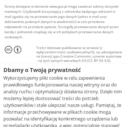
Strony dostępne w domenie www.gov.pl mogą zawierać adresy skrzynek
mailowych. Użytkownik korzystający z odnośnika będącego adresem e-
mail zgadza się na przetwarzanie jego danych (adres e-mail oraz
dobrowolnie podanych danych w wiadomości) w celu przesłania
odpowiedzi na przesłane pytania. Szczegóły przetwarzania danych przez
każdą z jednostek znajdują się w ich politykach przetwarzania danych
osobowych.
Treści tekstowe publikowane w serwisie (z
wyłączeniem treści audiowizualnych), są udostępniane
na licencji typu Creative Commons: uznanie autorstwa
- na tych samych warunkach 4.0 (CC BY-SA 4.0).
Materiały audiowizualne, w tym zdjęcia, materiały
Dbamy o Twoją prywatność
audio i wideo, są udostępniane na licencji typu
Creative Commons: uznanie autorstwa użycie
Wykorzystujemy pliki cookie w celu zapewnienia
niekomercyjne - bez utworów zależnych 4.0 (CC BY-
NC-ND 4.0), o ile nie jest to stwierdzone inaczej.
prawidłowego funkcjonowania naszej witryny oraz do
analizy ruchu i optymalizacji działania strony. Dzięki nim
możemy lepiej dostosować treści do potrzeb
użytkowników i stale ulepszać nasze usługi. Pamiętaj, że
informacje przechowywane w plikach cookie mogą
pozwalać na identyfikację konkretnego urządzenia lub
przeglądarki użytkownika, a więc potencjalnie stanowić