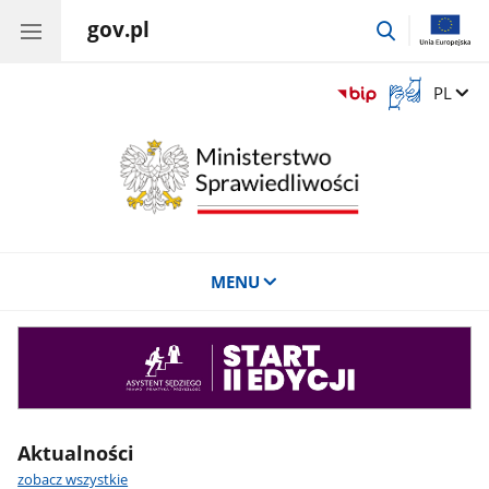
gov.pl
przejdź
do
wyszukiwar
Otwórz
Zmień 
PL
okno
z
tłumaczem
języka
migowego
MENU
Asystent
sędziego
Aktualności
zobacz wszystkie