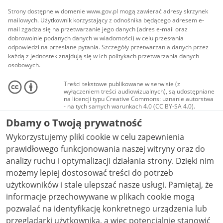
Strony dostępne w domenie www.gov.pl mogą zawierać adresy skrzynek
mailowych. Użytkownik korzystający z odnośnika będącego adresem e-
mail zgadza się na przetwarzanie jego danych (adres e-mail oraz
dobrowolnie podanych danych w wiadomości) w celu przesłania
odpowiedzi na przesłane pytania. Szczegóły przetwarzania danych przez
każdą z jednostek znajdują się w ich politykach przetwarzania danych
osobowych.
Treści tekstowe publikowane w serwisie (z
wyłączeniem treści audiowizualnych), są udostępniane
na licencji typu Creative Commons: uznanie autorstwa
- na tych samych warunkach 4.0 (CC BY-SA 4.0).
Materiały audiowizualne, w tym zdjęcia, materiały
Dbamy o Twoją prywatność
audio i wideo, są udostępniane na licencji typu
Creative Commons: uznanie autorstwa użycie
Wykorzystujemy pliki cookie w celu zapewnienia
niekomercyjne - bez utworów zależnych 4.0 (CC BY-
NC-ND 4.0), o ile nie jest to stwierdzone inaczej.
prawidłowego funkcjonowania naszej witryny oraz do
analizy ruchu i optymalizacji działania strony. Dzięki nim
możemy lepiej dostosować treści do potrzeb
użytkowników i stale ulepszać nasze usługi. Pamiętaj, że
informacje przechowywane w plikach cookie mogą
pozwalać na identyfikację konkretnego urządzenia lub
przeglądarki użytkownika, a więc potencjalnie stanowić