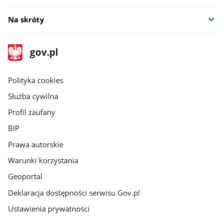
Na skróty
stopka
Strona
gov.pl
gov.pl
główna
gov.pl
Polityka cookies
Służba cywilna
Profil zaufany
BIP
Prawa autorskie
Warunki korzystania
Geoportal
Deklaracja dostępności serwisu Gov.pl
Ustawienia prywatności