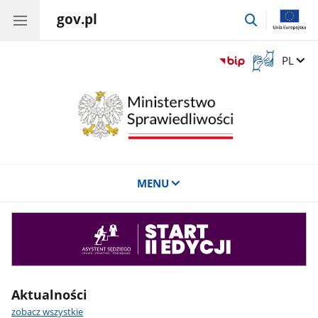
gov.pl
przejdź
do
wyszukiwar
Otwórz
Zmień 
PL
okno
z
tłumaczem
języka
migowego
MENU
Asystent
sędziego
Aktualności
zobacz wszystkie