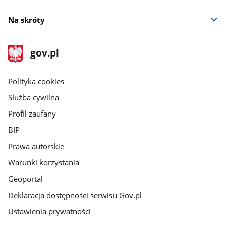
Na skróty
stopka
Strona
gov.pl
gov.pl
główna
gov.pl
Polityka cookies
Służba cywilna
Profil zaufany
BIP
Prawa autorskie
Warunki korzystania
Geoportal
Deklaracja dostępności serwisu Gov.pl
Ustawienia prywatności