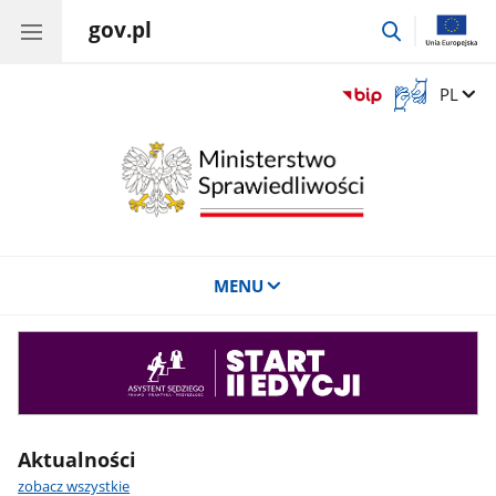
gov.pl
przejdź
do
wyszukiwar
Otwórz
Zmień 
PL
okno
z
tłumaczem
języka
migowego
MENU
Asystent
sędziego
Aktualności
zobacz wszystkie