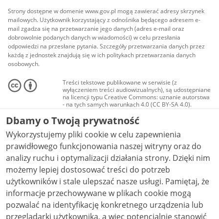
Strony dostępne w domenie www.gov.pl mogą zawierać adresy skrzynek
mailowych. Użytkownik korzystający z odnośnika będącego adresem e-
mail zgadza się na przetwarzanie jego danych (adres e-mail oraz
dobrowolnie podanych danych w wiadomości) w celu przesłania
odpowiedzi na przesłane pytania. Szczegóły przetwarzania danych przez
każdą z jednostek znajdują się w ich politykach przetwarzania danych
osobowych.
Treści tekstowe publikowane w serwisie (z
wyłączeniem treści audiowizualnych), są udostępniane
na licencji typu Creative Commons: uznanie autorstwa
- na tych samych warunkach 4.0 (CC BY-SA 4.0).
Materiały audiowizualne, w tym zdjęcia, materiały
Dbamy o Twoją prywatność
audio i wideo, są udostępniane na licencji typu
Creative Commons: uznanie autorstwa użycie
Wykorzystujemy pliki cookie w celu zapewnienia
niekomercyjne - bez utworów zależnych 4.0 (CC BY-
NC-ND 4.0), o ile nie jest to stwierdzone inaczej.
prawidłowego funkcjonowania naszej witryny oraz do
analizy ruchu i optymalizacji działania strony. Dzięki nim
możemy lepiej dostosować treści do potrzeb
użytkowników i stale ulepszać nasze usługi. Pamiętaj, że
informacje przechowywane w plikach cookie mogą
pozwalać na identyfikację konkretnego urządzenia lub
przeglądarki użytkownika, a więc potencjalnie stanowić