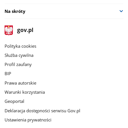
Na skróty
stopka
Strona
gov.pl
gov.pl
główna
gov.pl
Polityka cookies
Służba cywilna
Profil zaufany
BIP
Prawa autorskie
Warunki korzystania
Geoportal
Deklaracja dostępności serwisu Gov.pl
Ustawienia prywatności