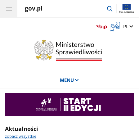
gov.pl
przejdź
do
wyszukiwar
Otwórz
Zmień 
PL
okno
z
tłumaczem
języka
migowego
MENU
Asystent
sędziego
Aktualności
zobacz wszystkie