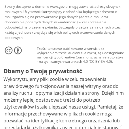
Strony dostępne w domenie www.gov.pl mogą zawierać adresy skrzynek
mailowych. Użytkownik korzystający z odnośnika będącego adresem e-
mail zgadza się na przetwarzanie jego danych (adres e-mail oraz
dobrowolnie podanych danych w wiadomości) w celu przesłania
odpowiedzi na przesłane pytania. Szczegóły przetwarzania danych przez
każdą z jednostek znajdują się w ich politykach przetwarzania danych
osobowych.
Treści tekstowe publikowane w serwisie (z
wyłączeniem treści audiowizualnych), są udostępniane
na licencji typu Creative Commons: uznanie autorstwa
- na tych samych warunkach 4.0 (CC BY-SA 4.0).
Materiały audiowizualne, w tym zdjęcia, materiały
Dbamy o Twoją prywatność
audio i wideo, są udostępniane na licencji typu
Creative Commons: uznanie autorstwa użycie
Wykorzystujemy pliki cookie w celu zapewnienia
niekomercyjne - bez utworów zależnych 4.0 (CC BY-
NC-ND 4.0), o ile nie jest to stwierdzone inaczej.
prawidłowego funkcjonowania naszej witryny oraz do
analizy ruchu i optymalizacji działania strony. Dzięki nim
możemy lepiej dostosować treści do potrzeb
użytkowników i stale ulepszać nasze usługi. Pamiętaj, że
informacje przechowywane w plikach cookie mogą
pozwalać na identyfikację konkretnego urządzenia lub
przeglądarki użytkownika, a więc potencjalnie stanowić