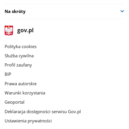
Na skróty
stopka
Strona
gov.pl
gov.pl
główna
gov.pl
Polityka cookies
Służba cywilna
Profil zaufany
BIP
Prawa autorskie
Warunki korzystania
Geoportal
Deklaracja dostępności serwisu Gov.pl
Ustawienia prywatności