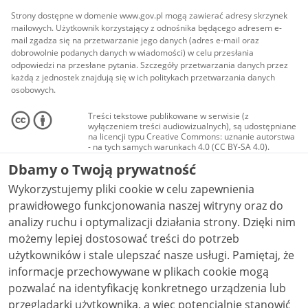
Strony dostępne w domenie www.gov.pl mogą zawierać adresy skrzynek
mailowych. Użytkownik korzystający z odnośnika będącego adresem e-
mail zgadza się na przetwarzanie jego danych (adres e-mail oraz
dobrowolnie podanych danych w wiadomości) w celu przesłania
odpowiedzi na przesłane pytania. Szczegóły przetwarzania danych przez
każdą z jednostek znajdują się w ich politykach przetwarzania danych
osobowych.
Treści tekstowe publikowane w serwisie (z
wyłączeniem treści audiowizualnych), są udostępniane
na licencji typu Creative Commons: uznanie autorstwa
- na tych samych warunkach 4.0 (CC BY-SA 4.0).
Materiały audiowizualne, w tym zdjęcia, materiały
Dbamy o Twoją prywatność
audio i wideo, są udostępniane na licencji typu
Creative Commons: uznanie autorstwa użycie
Wykorzystujemy pliki cookie w celu zapewnienia
niekomercyjne - bez utworów zależnych 4.0 (CC BY-
NC-ND 4.0), o ile nie jest to stwierdzone inaczej.
prawidłowego funkcjonowania naszej witryny oraz do
analizy ruchu i optymalizacji działania strony. Dzięki nim
możemy lepiej dostosować treści do potrzeb
użytkowników i stale ulepszać nasze usługi. Pamiętaj, że
informacje przechowywane w plikach cookie mogą
pozwalać na identyfikację konkretnego urządzenia lub
przeglądarki użytkownika, a więc potencjalnie stanowić