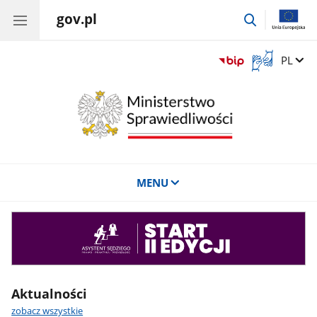
gov.pl
przejdź
do
wyszukiwar
Otwórz
Zmień 
PL
okno
z
tłumaczem
języka
migowego
MENU
Asystent
sędziego
Aktualności
zobacz wszystkie