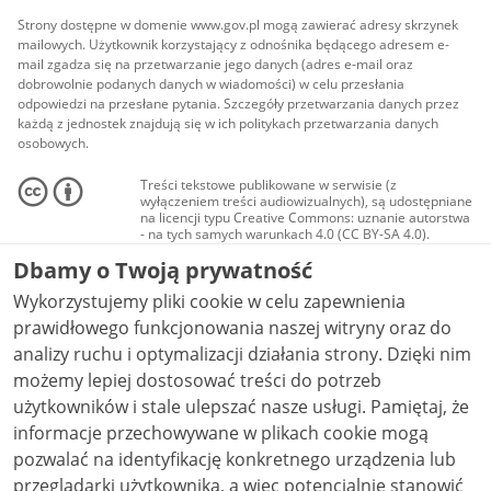
Strony dostępne w domenie www.gov.pl mogą zawierać adresy skrzynek
mailowych. Użytkownik korzystający z odnośnika będącego adresem e-
mail zgadza się na przetwarzanie jego danych (adres e-mail oraz
dobrowolnie podanych danych w wiadomości) w celu przesłania
odpowiedzi na przesłane pytania. Szczegóły przetwarzania danych przez
każdą z jednostek znajdują się w ich politykach przetwarzania danych
osobowych.
Treści tekstowe publikowane w serwisie (z
wyłączeniem treści audiowizualnych), są udostępniane
na licencji typu Creative Commons: uznanie autorstwa
- na tych samych warunkach 4.0 (CC BY-SA 4.0).
Materiały audiowizualne, w tym zdjęcia, materiały
Dbamy o Twoją prywatność
audio i wideo, są udostępniane na licencji typu
Creative Commons: uznanie autorstwa użycie
Wykorzystujemy pliki cookie w celu zapewnienia
niekomercyjne - bez utworów zależnych 4.0 (CC BY-
NC-ND 4.0), o ile nie jest to stwierdzone inaczej.
prawidłowego funkcjonowania naszej witryny oraz do
analizy ruchu i optymalizacji działania strony. Dzięki nim
możemy lepiej dostosować treści do potrzeb
użytkowników i stale ulepszać nasze usługi. Pamiętaj, że
informacje przechowywane w plikach cookie mogą
pozwalać na identyfikację konkretnego urządzenia lub
przeglądarki użytkownika, a więc potencjalnie stanowić