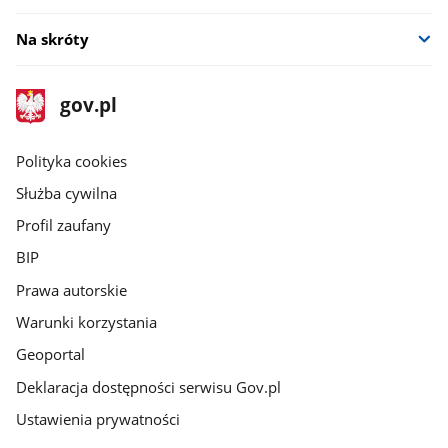
Na skróty
stopka
Strona
gov.pl
gov.pl
główna
gov.pl
Polityka cookies
Służba cywilna
Profil zaufany
BIP
Prawa autorskie
Warunki korzystania
Geoportal
Deklaracja dostępności serwisu Gov.pl
Ustawienia prywatności