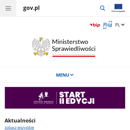
gov.pl
przejdź
do
wyszukiwar
Otwórz
Zmień 
PL
okno
z
tłumaczem
języka
migowego
MENU
Asystent
sędziego
Aktualności
zobacz wszystkie